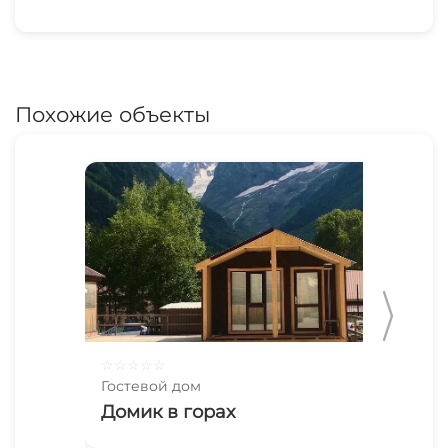
Похожие объекты
☆
☆
☆
☆
☆
☆
☆
Гостевой дом
Гос
Домик в горах
В 