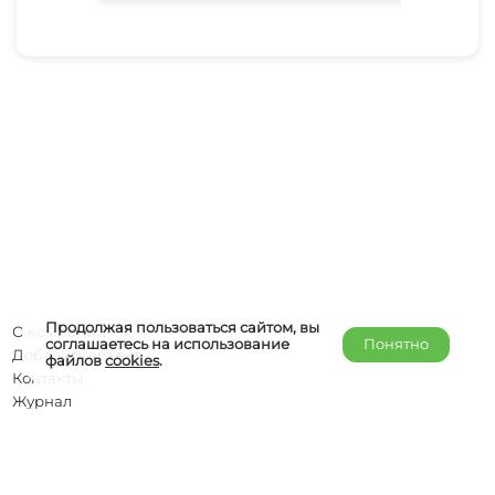
Продолжая пользоваться сайтом, вы
О компании
соглашаетесь на использование
Понятно
Добавить объект
файлов
cookies
.
Контакты
Журнал
Отельерам
Правообладателям
admin@helper-travel.com