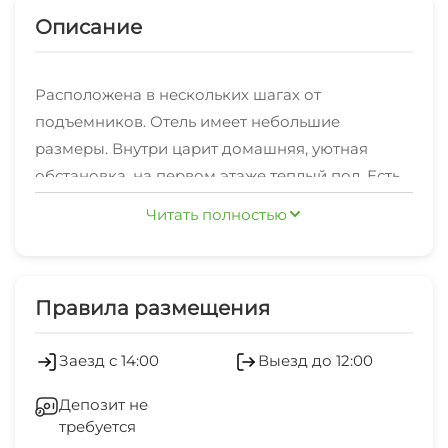
Описание
Расположена в нескольких шагах от
подъемников. Отель имеет небольшие
размеры. Внутри царит домашняя, уютная
обстановка, на первом этаже теплый пол. Есть
возможность приготовление еды в кухне, также
Читать полностью
Трансфер на комфортабельном автомобиле и
в гостинице есть стиральная машина.
микроавтобусе до 16 мест.
Номерной фонд включает в себя
Правила размещения
комфортабельные номера. Во всех номерах
есть: удобная мягкая мебель, тумбочки,
Заезд с 14:00
Выезд до 12:00
телевидение, санузел.
Депозит не
требуется
Питание: