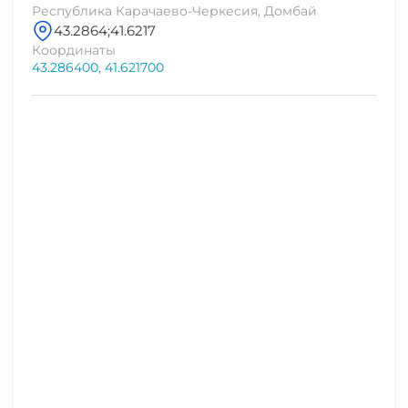
Республика Карачаево-Черкесия, Домбай
Расстояния;
43.2864;41.6217
Координаты
43.286400, 41.621700
Скидки;
Как добраться;