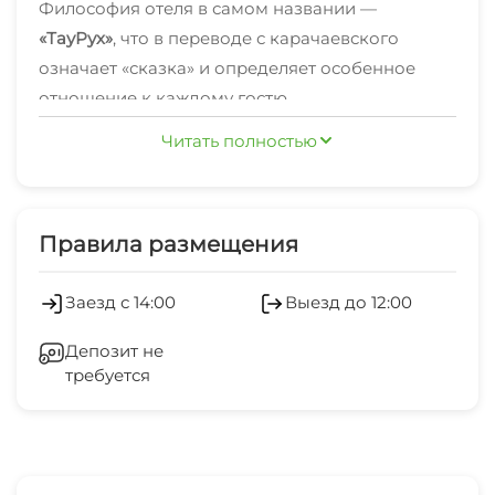
Философия отеля в самом названии —
«ТауРух»
, что в переводе с карачаевского
означает «сказка» и определяет особенное
отношение к каждому гостю.
Читать полностью
Отель удобно расположен в центре Домбая в
самом живописном и поистине уникальном его
районе — ущелье Аманауз.
Правила размещения
Побывав однажды в «ТауРух», вы пересмотрите
фразу «все дороги ведут в Рим», и вскоре
Заезд с 14:00
Выезд до 12:00
вернетесь в отель снова. Вернетесь в отель, где
Депозит не
останавливается время, а слова «суета»,
требуется
«проблемы», «усталость» исчезают из вашего
Питание;
лексикона.