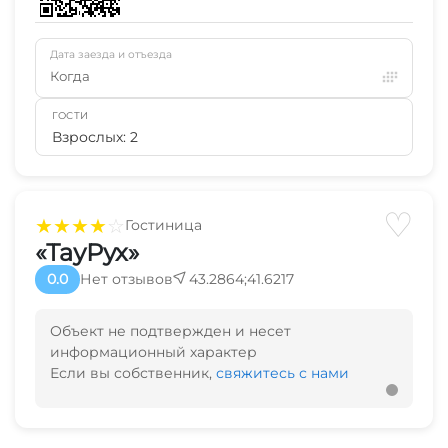
Дата заезда и отъезда
Когда
ГОСТИ
Взрослых: 2
♡
★
★
★
★
☆
Гостиница
«ТауРух»
0.0
Нет отзывов
43.2864;41.6217
Объект не подтвержден и несет
информационный характер
Если вы собственник,
свяжитесь с нами