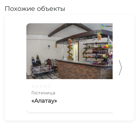
Похожие объекты
☆
☆
☆
☆
☆
☆
☆
Гостиница
Гос
«Алатау»
«М