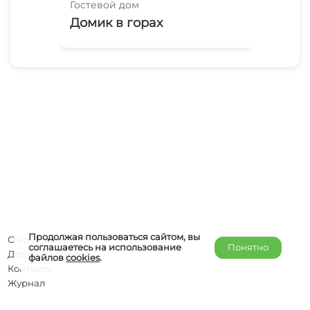
Гостевой дом
Гос
Домик в горах
«В
Продолжая пользоваться сайтом, вы
О компании
соглашаетесь на использование
Понятно
Добавить объект
файлов
cookies
.
Контакты
Журнал
Отельерам