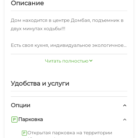
Описание
Дом находится в центре Домбая, подъемник в
двух минутах ходьбы!!!
Есть своя кухня, индивидуальное экологичное
отопление и санузел с теплым полом!
Читать полностью
Имеется все для вашего удобства: посуда,
холодильник, микроволновая печка, плита эл,
Удобства и услуги
смарт ТВ, хлопковые постельные
принадлежности и полотенца (все
гипоаллергенно)
Опции
Парковка
У нас своя закрытая территория, на которой
имеются:
Открытая парковка на территории
мангалы