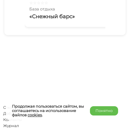
☆
☆
☆
☆
☆
☆
☆
База отдыха
Баз
«Снежный барс»
«Б
Продолжая пользоваться сайтом, вы
О компании
соглашаетесь на использование
Понятно
Добавить объект
файлов
cookies
.
Контакты
Журнал