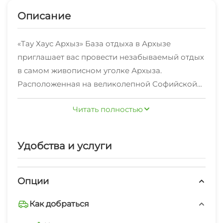
Описание
«Тау Хаус Архыз» База отдыха в Архызе
приглашает вас провести незабываемый отдых
в самом живописном уголке Архыза.
Расположенная на великолепной Софийской
поляне и у подножия величественной Поляны
🏠 На территории базы расположены уютные,
Читать полностью
Таулу, эта база предлагает уникальную
4-х местные, 2-х комнатные домики,
возможность ощутить гармонию и покой в
оснащенные всем необходимым для
сердце кавказской природы.
комфортного проживания:
Удобства и услуги
▪️ Чистое постельное белье и мягкие полотенца
обеспечат вам максимальный комфорт и уют.
Опции
▪️ Небольшой холодильник и микроволновая
Как добраться
печь — для удобства во время вашего отдыха.