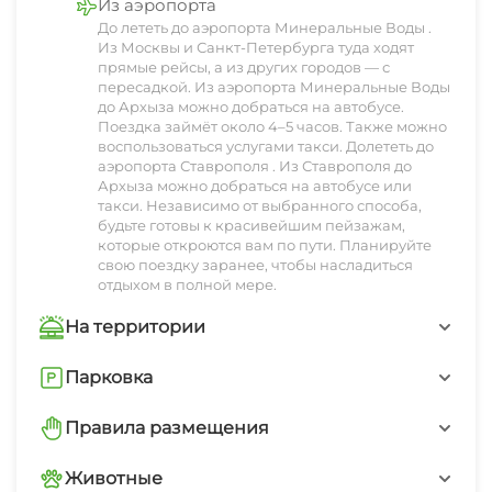
Из аэропорта
▪️ В каждом доме предоставлены фен и чайник,
До лететь до аэропорта Минеральные Воды .
чтобы ваше утро начиналось с чашки
Из Москвы и Санкт-Петербурга туда ходят
прямые рейсы, а из других городов — с
ароматного чая или кофе.
пересадкой. Из аэропорта Минеральные Воды
до Архыза можно добраться на автобусе.
▪️ Современная плита для любителей готовить
Поездка займёт около 4–5 часов. Также можно
самостоятельно.
воспользоваться услугами такси. Долететь до
аэропорта Ставрополя . Из Ставрополя до
▪️ Бесплатный Wi-Fi и телевизор позволяют
Архыза можно добраться на автобусе или
такси. Независимо от выбранного способа,
оставаться на связи и наслаждаться любимыми
будьте готовы к красивейшим пейзажам,
передачами.
которые откроются вам по пути. Планируйте
свою поездку заранее, чтобы насладиться
отдыхом в полной мере.
▪️ На территории имеются беседки и мангалы
для вечерних посиделок с друзьями или
На территории
семьей.
Баня
Парковка
▪️ Баня и купель помогут вам расслабиться и
восстановить силы.
Открытая парковка на территории
Мангал
Правила размещения
▪️ Бесплатная парковка для автомобилей.
Запрещено курить в номерах
Животные
Беседка