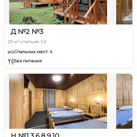
Д №2 №3
20 м²
•
спальня: 1
•
0
Спальных мест: 4
Без питания
Н №1,3,6,8,9,10