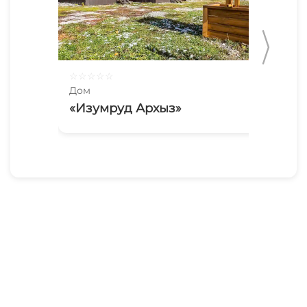
☆
☆
☆
☆
☆
☆
☆
Дом
До
«Изумруд Архыз»
«С