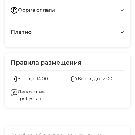
договоренности
Бесплатный WiFi
Форма оплаты
Мангал
Переводом по номеру телефона
Баня
Платно
Наличные
Кафе
Платные услуги
Трансфер
Правила размещения
Конные прогулки
Заезд с 14:00
Выезд до 12:00
Рафтинг
Депозит не
требуется
Джиппинг
Экскурсии по запросу
Республика Карачаево-Черкесия, Архыз