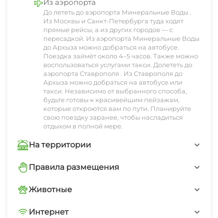
Из аэропорта
познакомят гостей с уникальной флорой и
достопримечательностям.
предусмотрены специальные программы для
До лететь до аэропорта Минеральные Воды .
фауной региона. Весной и летом можно
Из Москвы и Санкт-Петербурга туда ходят
детей, включая мастер-классы по самодельным
прямые рейсы, а из других городов — с
отправиться в увлекательные походы по
изделиям и занятия на свежем воздухе. Дети
пересадкой. Из аэропорта Минеральные Воды
живописным маршрутам, а осенью -
до Архыза можно добраться на автобусе.
могут весело проводить время в безопасной
Поездка займёт около 4–5 часов. Также можно
На территории базы расположены уютные
насладиться коллекцией осенних красок,
игровой зоне, пока родители наслаждаются
воспользоваться услугами такси. Долететь до
кафе и рестораны, где можно попробовать
побывав в местах, где внедорожные маршруты
аэропорта Ставрополя . Из Ставрополя до
отдыхом и уединением в природе.
Архыза можно добраться на автобусе или
блюда местной кухни, созданные из свежих и
пересекаются с живописными видами.
такси. Независимо от выбранного способа,
натуральных продуктов. Завтраки на террасе с
будьте готовы к красивейшим пейзажам,
которые откроются вам по пути. Планируйте
видом на горные вершины становятся
Таким образом, «Сосновый бор» — это
свою поездку заранее, чтобы насладиться
настоящим наслаждением для гостей.
отдыхом в полной мере.
идеальное место для тех, кто хочет провести
время на лоне природы, забыть о городской
На территории
суете и насладиться активным отдыхом и
Зеленый двор
Правила размещения
комфортом.
Запрещено курить в номерах
Беседка
Животные
С домашними животными по
Интернет
Сибирский чан