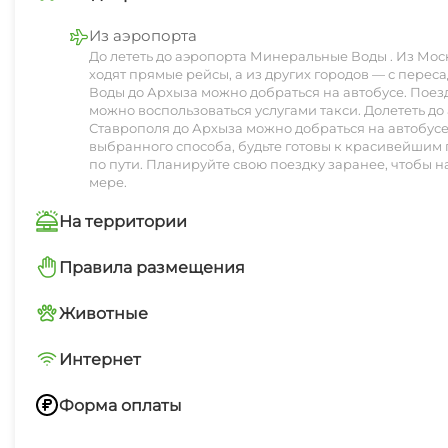
свежем воздухе. Дети могут весело проводить врем
Из аэропорта
До лететь до аэропорта Минеральные Воды . Из Мос
На территории базы расположены уютные кафе и ре
ходят прямые рейсы, а из других городов — с пере
Завтраки на террасе с видом на горные вершины с
Воды до Архыза можно добраться на автобусе. Поезд
можно воспользоваться услугами такси. Долететь до
Таким образом, «Сосновый бор» — это идеальное мес
Ставрополя до Архыза можно добраться на автобусе
выбранного способа, будьте готовы к красивейшим
отдыхом и комфортом.
по пути. Планируйте свою поездку заранее, чтобы н
мере.
На территории
Зеленый двор
Правила размещения
Запрещено курить в номерах
Животные
Сибирский чан
С домашними животными по договоренност
Интернет
Баня
Бесплатный WiFi
Форма оплаты
Переводом по номеру телефона