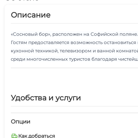
Описание
«Сосновый бор», расположен на Софийской поляне
Гостям предоставляется возможность остановитьс
кухонной техникой, телевизором и ванной комнато
среди многочисленных туристов благодаря чистей
В окрестностях поселка Архыз туристы могут найти
нравится проводить время на горнолыжном курорте,
горные тропы.
Удобства и услуги
Кроме того, «Сосновый бор» предлагает множество
профессиональными гидами, которые познакомят го
по живописным маршрутам, а осенью - насладиться
Опции
видами.
Как добраться
Для семейных поездок на базе отдыха предусмотре