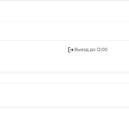
Конные прогулки
Джиппинг
Выезд до 12:00