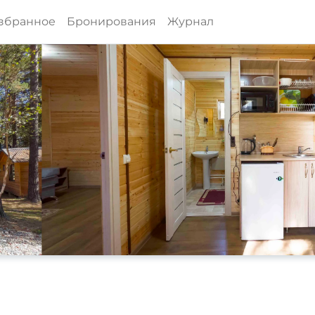
збранное
Бронирования
Журнал