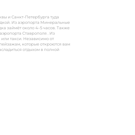
я в безопасной игровой зоне, пока родители наслаждаю
квы и Санкт-Петербурга туда
стораны, где можно попробовать блюда местной кухни, 
садкой. Из аэропорта Минеральные
тановятся настоящим наслаждением для гостей.
ка займёт около 4–5 часов. Также
 аэропорта Ставрополя . Из
то для тех, кто хочет провести время на лоне природы,
 или такси. Независимо от
 пейзажам, которые откроются вам
асладиться отдыхом в полной
Беседка
Мангал
и
Кафе
Наличные