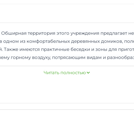
. Обширная территория этого учреждения предлагает н
я в одном из комфортабельных деревянных домиков, по
й. Также имеются практичные беседки и зоны для приго
шему горному воздуху, потрясающим видам и разнообра
 развлечения на любой вкус: канатные дороги к обзорн
Читать полностью
 собирать в летнее время ягоды и грибы, а также сове
 активностей для любителей активного отдыха. Здесь о
стей с уникальной флорой и фауной региона. Весной и
 коллекцией осенних красок, побывав в местах, где в
ны специальные программы для детей, включая мастер-