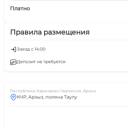
Платно
Платные услуги
Правила размещения
Трансфер
Рафтинг
Заезд с 14:00
Депозит не требуется
Экскурсии по запросу
Республика Карачаево-Черкесия, Архыз
КЧР, Архыз, поляна Таулу