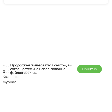
Продолжая пользоваться сайтом, вы
О компании
соглашаетесь на использование
Понятно
Добавить объект
файлов
cookies
.
Контакты
Журнал
Отельерам
Правообладателям
admin@helper-travel.com