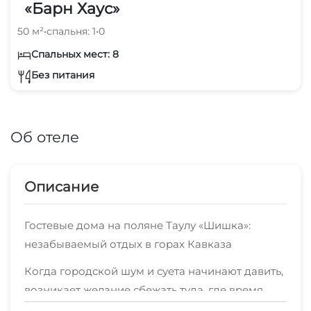
«Барн Хаус»
50 м²
•
спальня: 1
•
0
Спальных мест: 8
Без питания
Об отеле
Описание
Гостевые дома на поляне Таулу «Шишка»:
незабываемый отдых в горах Кавказа
Когда городской шум и суета начинают давить,
возникает желание сбежать туда, где время
замедляет свой ход, а природа обнимает