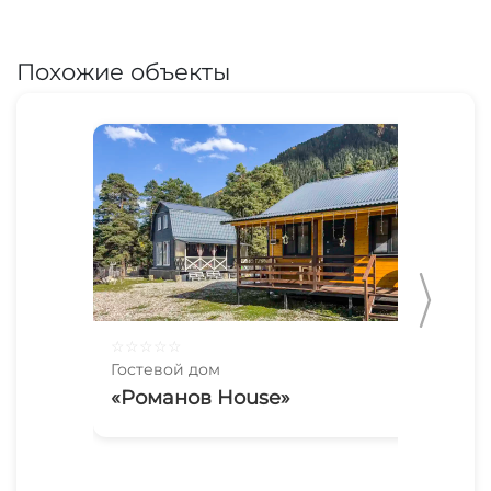
Похожие объекты
☆
☆
☆
☆
☆
☆
☆
Гостевой дом
Гос
«Романов House»
«М