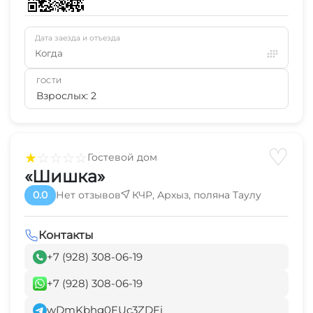
Дата заезда и отъезда
Когда
ГОСТИ
Взрослых: 2
♡
★
☆
☆
☆
☆
Гостевой дом
«Шишка»
0.0
Нет отзывов
КЧР, Архыз, поляна Таулу
Контакты
+7 (928) 308-06-19
+7 (928) 308-06-19
wDmKbhg0FUc3ZDFi