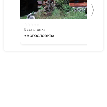
☆
☆
☆
☆
☆
☆
☆
База отдыха
Баз
«Богословка»
«Г