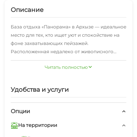
Описание
База отдыха «Панорама» в Архызе — идеальное
место для тех, кто ищет уют и спокойствие на
фоне захватывающих пейзажей.
Расположенная недалеко от живописного
города Архыз, эта база предлагает своим
Читать полностью
гостям уникальную возможность отдохнуть от
Главной особенностью базы являются два
городской суеты и насладиться красотой
больших коттеджа, каждый из которых
природы.
Удобства и услуги
оснащен панорамными окнами с
потрясающим видом на величественные горы.
Удобно расположенные на территории,
Опции
коттеджи предлагают все необходимое для
Кухня, полностью оснащенная и рассчитанная
комфортного проживания. Просторные
На территории
на 12 человек, позволит вам почувствовать себя
комнаты, оформленные в современном стиле,