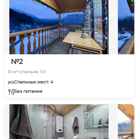
№2
15 м²
•
спальня: 1
•
0
Спальных мест: 4
Без питания