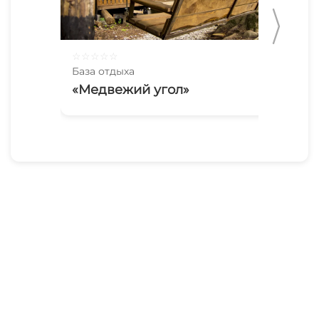
☆
☆
☆
☆
☆
☆
☆
База отдыха
Баз
«Медвежий угол»
«М