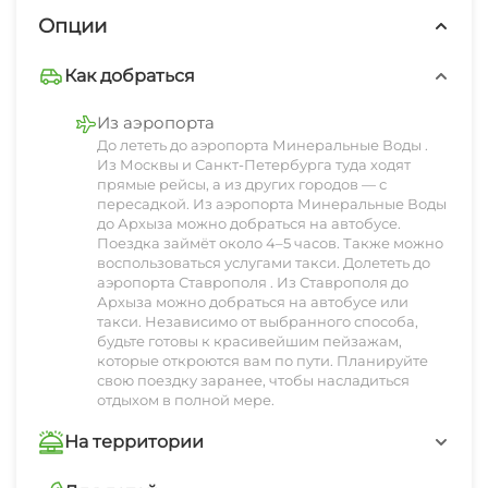
телевизор, холодильник, бесплатный Wi-Fi и
Опции
другие удобства.
Тем, кто предпочитает активный отдых, на
Как добраться
«Лунной базе» доступны разнообразные
Из аэропорта
спортивные занятия. В Архызе можно
До лететь до аэропорта Минеральные Воды .
заниматься горным туризмом, катанием на
Из Москвы и Санкт-Петербурга туда ходят
прямые рейсы, а из других городов — с
лыжах и сноуборде, а также отправиться на
пересадкой. Из аэропорта Минеральные Воды
пешие прогулки по живописным окрестностям.
до Архыза можно добраться на автобусе.
В целом, «Лунная база» – это замечательное
Поездка займёт около 4–5 часов. Также можно
воспользоваться услугами такси. Долететь до
место для тех, кто хочет сбежать от городской
аэропорта Ставрополя . Из Ставрополя до
суеты и насладиться природными красотами.
Архыза можно добраться на автобусе или
такси. Независимо от выбранного способа,
будьте готовы к красивейшим пейзажам,
которые откроются вам по пути. Планируйте
свою поездку заранее, чтобы насладиться
отдыхом в полной мере.
На территории