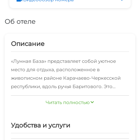
Об отеле
Описание
«Лунная База» представляет собой уютное
место для отдыха, расположенное в
живописном районе Карачаево-Черкесской
республики, вдоль ручья Баритового. Это
заведение находится на значительной высоте,
Читать полностью
что обеспечивает свежий горный воздух и
На базе отдыха «Лунная база» гостям
чистый климат.
предлагаются комфортные домики, которые
Удобства и услуги
оборудованы всем необходимым для удобного
проживания. В каждом номере имеются