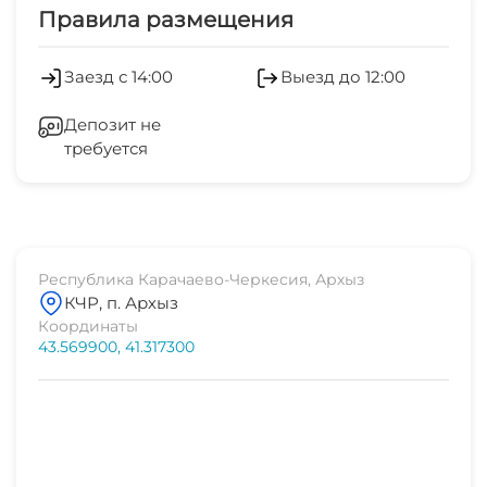
Только наличные
Правила размещения
Заезд с 14:00
Выезд до 12:00
Депозит не
требуется
Республика Карачаево-Черкесия, Архыз
КЧР, п. Архыз
Координаты
43.569900, 41.317300