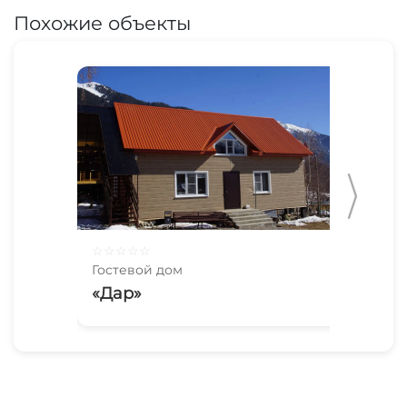
Похожие объекты
☆
☆
☆
☆
☆
☆
☆
Гостевой дом
Гос
«Дар»
«R