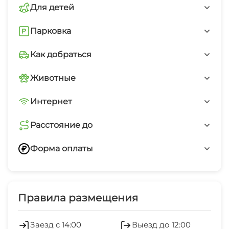
для семейного отдыха, романтического
природу.
Для детей
воздухе, где можно насладиться чашкой кофе,
уикенда или стихийной поездки с друзьями.
любуясь красивыми пейзажами.
Качели
Парковка
Внимательный персонал всегда рад помочь с
организацией досуга, порекомендует лучшие
Открытая парковка на территории
Как добраться
места для посещения или предложит услугу
трансфера. Уютная обстановка и
Из аэропорта
Животные
До лететь до аэропорта Минеральные Воды .
гостеприимная атмосфера делают каждый
Из Москвы и Санкт-Петербурга туда ходят
Без животных
Интернет
момент пребывания незабываемым.
прямые рейсы, а из других городов — с
пересадкой. Из аэропорта Минеральные Воды
Бесплатный WiFi
до Архыза можно добраться на автобусе.
Расстояние до
Поездка займёт около 4–5 часов. Также можно
воспользоваться услугами такси. Долететь до
Расстояние до подъемника
Форма оплаты
аэропорта Ставрополя . Из Ставрополя до
10 км
Архыза можно добраться на автобусе или
такси. Независимо от выбранного способа,
Наличные
будьте готовы к красивейшим пейзажам,
которые откроются вам по пути. Планируйте
Переводом по номеру телефона
Правила размещения
свою поездку заранее, чтобы насладиться
отдыхом в полной мере.
Заезд с 14:00
Выезд до 12:00