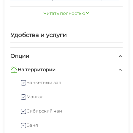
и кафе. Большой дом с площадью 95 м2
В ванных комнатах имеется все важные
Читать полностью
включает апартаменты на 2 или 3 человек. В
принадлежности, гостям открыт бесплатный
номерах собственный санузел, имеется общая
доступ в интернет, на территории оборудованы
кухня. Более просторные комнаты на 4 и 6
зоны для барбекю. Посетители любят париться
Удобства и услуги
человек располагают собственным кухонным
в бане и расслабляться в настоящем сибирском
гарнитуром.
чане. Территория обладает чудесными видами
Опции
Гостевой дом «Чинара» предлагает своим
на местную природу поселка Архыз. И все это
гостям не только комфортное проживание, но
Гостевой дом в Архызе Чинара
На территории
и множество возможностей для активного
отдыха. В пешей доступности находятся
Банкетный зал
живописные маршруты горных троп, идеально
После насыщенного дня, наполненного
Мангал
подходящие для пеших прогулок и
яркими впечатлениями, посетители могут
велопоездок. Зимой можно наслаждаться
отдохнуть в уютной атмосфере общего лаунж-
Сибирский чан
катанием на лыжах или сноуборде на
зала, где можно завести новые знакомства или
близлежащих горнолыжных курортах, а летом -
поиграть в настольные игры. А для желающих
Баня
Гостевой дом «Чинара» - это идеальное место
разнообразными экскурсиями в окружающую
уединения предусмотрены уголки на свежем