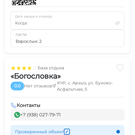
Дата заезда и отъезда
Когда
ГОСТИ
Взрослых: 2
♡
★
★
★
★
☆
База отдыха
«Богословка»
КЧР, с. Архыз, ул. Буково-
0.0
Нет отзывов
Асфальтная, 5
Контакты
+7 (938) 027-79-71
Проверенный объект
✓