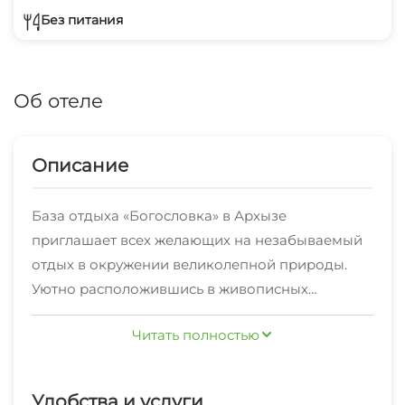
Без питания
Об отеле
Описание
База отдыха «Богословка» в Архызе
приглашает всех желающих на незабываемый
отдых в окружении великолепной природы.
Уютно расположившись в живописных
окрестностях поселка Архыз, она бережно
На базе предусмотрено комфортное
Читать полностью
прячет своих гостей от городской суеты и
размещение: отдельные дома находятся на
позволяет насладиться первозданной красотой
приличном расстоянии друг от друга, чтобы
местных пейзажей, занимающих территорию в
обеспечить уединение и покой своим
Удобства и услуги