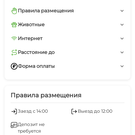
Парковка перед отелем
Правила размещения
Запрещено курить в номерах
Животные
С домашними животными по
Интернет
договоренности
Бесплатный WiFi
Расстояние до
Расстояние до канадки
Форма оплаты
10 км
Переводом по номеру телефона
Наличные
Правила размещения
Заезд с 14:00
Выезд до 12:00
Депозит не
требуется