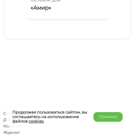
«Амир»
«С
Продолжая пользоваться сайтом, вы
О компании
соглашаетесь на использование
Понятно
Добавить объект
файлов
cookies
.
Контакты
Журнал