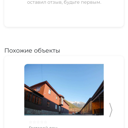
оставил отзыв, будьте первым.
Похожие объекты
☆
☆
☆
☆
☆
☆
☆
Гостевой дом
Гос