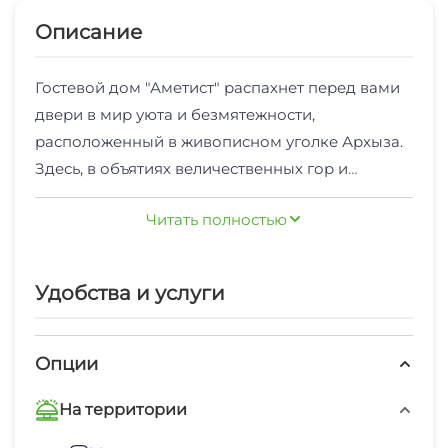
Описание
Гостевой дом "Аметист" распахнет перед вами
двери в мир уюта и безмятежности,
расположенный в живописном уголке Архыза.
Здесь, в объятиях величественных гор и
кристально чистого воздуха, вы сможете
Комфорт и удобство для вашего идеального
Читать полностью
отдохнуть от городской суеты и погрузиться в
отдыха
атмосферу гармонии с природой.
"Аметист" предлагает своим гостям
Удобства и услуги
комфортабельные номера, оформленные в
современном стиле и оснащенные всем
необходимым для приятного проживания. Но
Опции
главное, что делает "Аметист" особенным, - это
Пикник на свежем воздухе и кулинарные
его общая территория, созданная для вашего
На территории
шедевры
незабываемого отдыха.