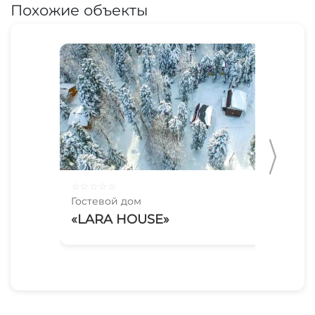
Похожие объекты
☆
☆
☆
☆
☆
☆
☆
Гостевой дом
Гос
«LARA HOUSE»
«С