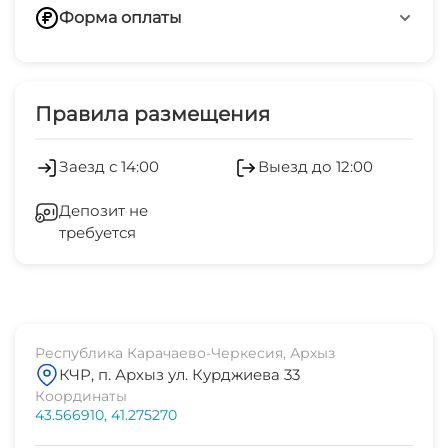
Расстояние до канадки
Форма оплаты
10 км
Переводом по номеру телефона
Наличные
Правила размещения
Заезд с 14:00
Выезд до 12:00
Депозит не
требуется
Республика Карачаево-Черкесия, Архыз
КЧР, п. Архыз ул. Курджиева 33
Координаты
43.566910, 41.275270