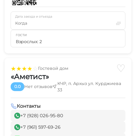
Дата заезда и отъезда
Когда
ГОСТИ
Взрослых: 2
♡
★
★
★
★
☆
Гостевой дом
«Аметист»
КЧР, п. Архыз ул. Курджиева
0.0
Нет отзывов
33
Контакты
+7 (928) 026-95-80
+7 (961) 597-69-26