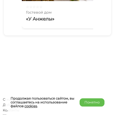
☆
☆
☆
☆
☆
☆
☆
Гостевой дом
Гос
«У Анжелы»
«Ф
Продолжая пользоваться сайтом, вы
О компании
соглашаетесь на использование
Понятно
Добавить объект
файлов
cookies
.
Контакты