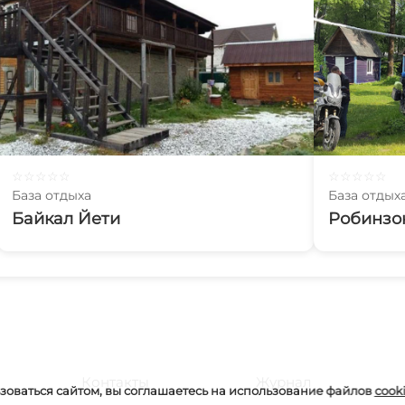
☆
☆
☆
☆
☆
☆
☆
☆
☆
☆
База отдыха
База отдых
Байкал Йети
Робинзон
Контакты
Журнал
оваться сайтом, вы соглашаетесь на использование файлов
cook