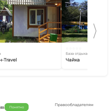
☆
☆
☆
☆
☆
а
База отдыха
-Travel
Чайка
Отельерам
Правообладателям
ies
.
Понятно