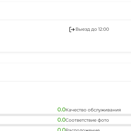
Холодильник
Зеленый двор
Выезд до 12:00
Спутниковое ТВ
0.0
Качество обслуживания
0.0
Соответствие фото
0.0
Расположение