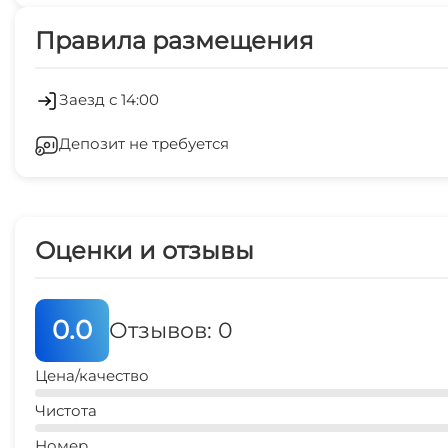
Платные услуги
Правила размещения
Экскурсионные услуги
Кондиционер
Заезд с 14:00
Депозит не требуется
Беседка
СВЧ
Оценки и отзывы
0.0
Отзывов: 0
Цена/качество
Чистота
Номер