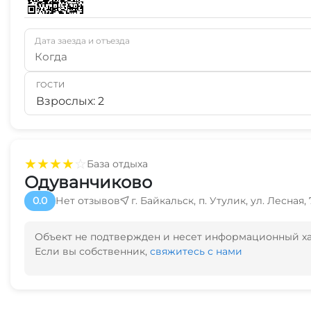
Дата заезда и отъезда
Когда
ГОСТИ
Взрослых: 2
★
★
★
★
☆
База отдыха
Одуванчиково
0.0
Нет отзывов
г. Байкальск, п. Утулик, ул. Лесная, 
Объект не подтвержден и несет информационный х
Если вы собственник,
свяжитесь с нами