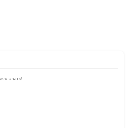
жаловать!
тниковое тв, свч.Наши сотрудники с радостью
ирования.