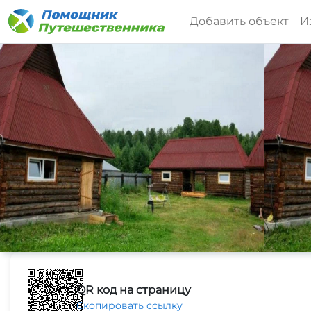
Добавить объект
И
QR код на страницу
Скопировать ссылку