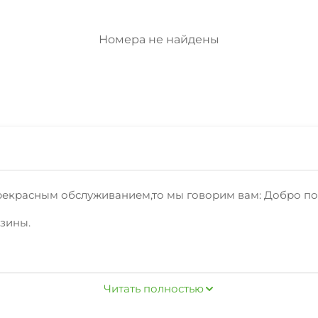
Номера не найдены
рекрасным обслуживанием,то мы говорим вам: Добро по
азины.
, холодильник, кондиционер, зеленый двор, беседка, спу
Читать полностью
ию об отдыхе вБайкальске,расскажут об условиях брон