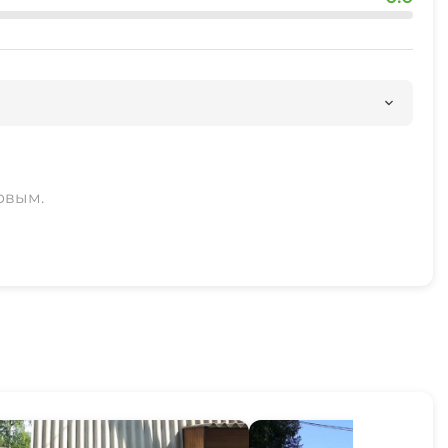
рвым.