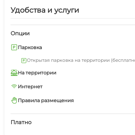
Удобства и услуги
Опции
Парковка
Открытая парковка на территории (бесплатн
На территории
Трансфер платно
Интернет
Wi-Fi интернет на всей территории
Правила размещения
Автостоянка
запрещено курить в номерах
Можно с животными
Платно