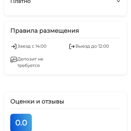
Платно
Дети любого возраста
Платные услуги
Можно с животными
Экскурсионные услуги
Правила размещения
Есть трансфер
Холодильник
Заезд с 14:00
Выезд до 12:00
Мангал/барбекю
Зеленый двор
Депозит не
требуется
Беседка
Спутниковое ТВ
Оценки и отзывы
0.0