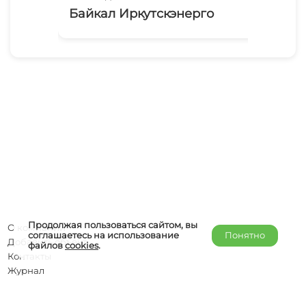
Байкал Иркутскэнерго
Ро
Продолжая пользоваться сайтом, вы
О компании
соглашаетесь на использование
Понятно
Добавить объект
файлов
cookies
.
Контакты
Журнал
Отельерам
Правообладателям