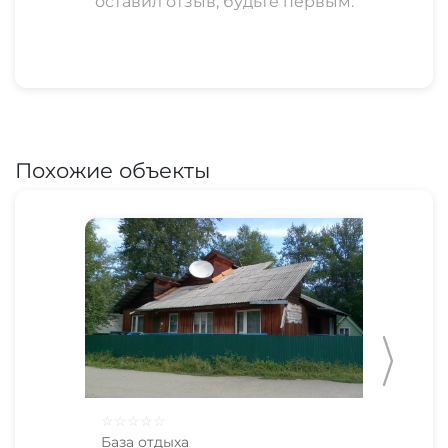
оставил отзыв, будьте первым.
Похожие объекты
☆
☆
☆
☆
☆
☆
☆
База отдыха
Баз