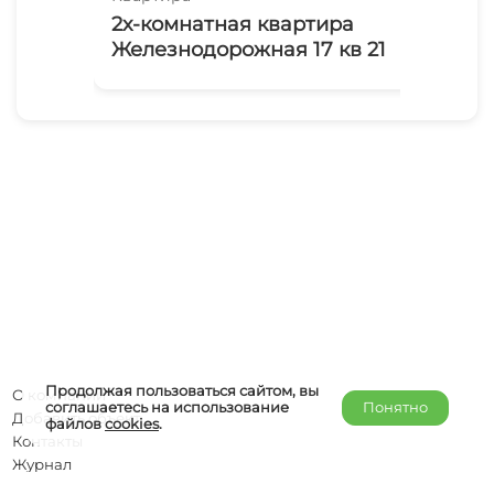
2х-комнатная квартира
1-
Железнодорожная 17 кв 21
Ба
Продолжая пользоваться сайтом, вы
О компании
соглашаетесь на использование
Понятно
Добавить объект
файлов
cookies
.
Контакты
Журнал
Отельерам