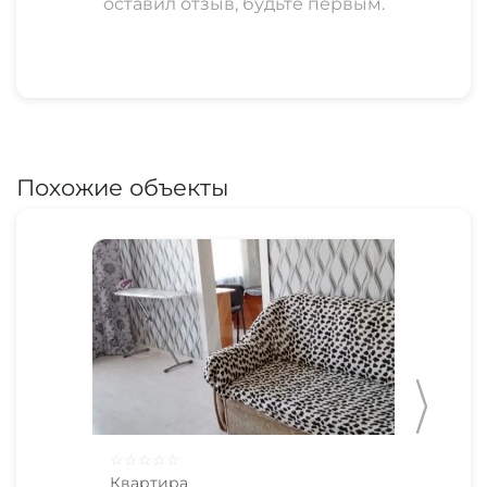
оставил отзыв, будьте первым.
Похожие объекты
☆
☆
☆
☆
☆
☆
☆
Квартира
Ква