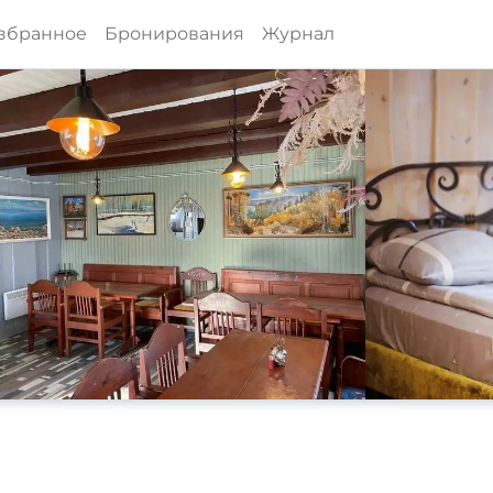
збранное
Бронирования
Журнал