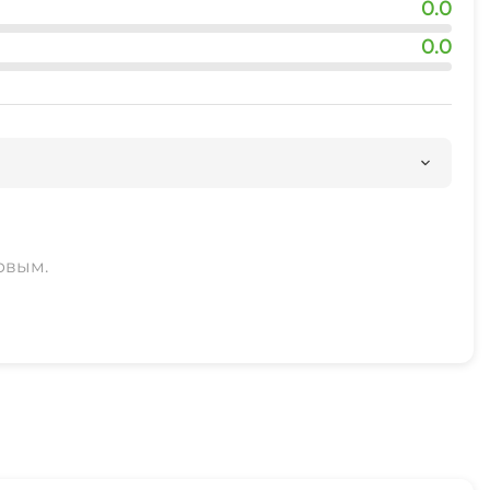
0.0
0.0
рвым.