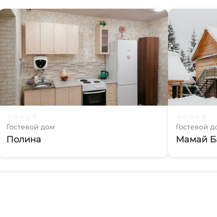
☆
☆
☆
☆
☆
☆
☆
☆
☆
☆
Гостевой дом
Гостевой д
Полина
Мамай Б