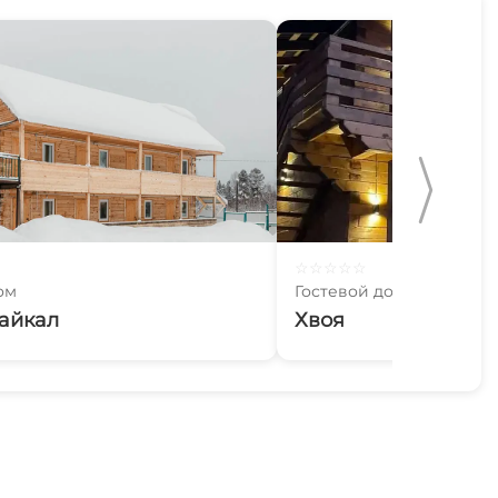
☆
☆
☆
☆
☆
ом
Гостевой дом
айкал
Хвоя