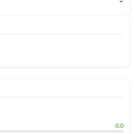
ятия водными видами спорта
0.0