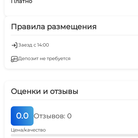
Платно
Русская баня
Платные услуги
Правила размещения
Прокат велосипедов
Обслуживание номеров
Рыбалка
Беседка
Заезд с 14:00
Бильярд
Депозит не требуется
Шезлонги/лежаки
Детская игровая площадка
Место для пикника
Оценки и отзывы
0.0
Отзывов: 0
Цена/качество