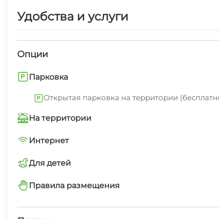
Удобства и услуги
Опции
Парковка
Открытая парковка на территории (бесплатн
На территории
Трансфер платно
Интернет
Wi-Fi интернет на всей территории
Для детей
Автостоянка
детская площадка
Правила размещения
Дети любого возраста
запрещено курить в номерах
Семейные номера