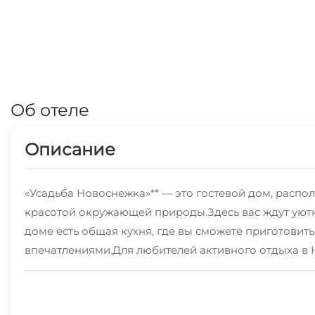
Об отеле
Описание
«Усадьба Новоснежка»** — это гостевой дом, расп
красотой окружающей природы.Здесь вас ждут уют
доме есть общая кухня, где вы сможете приготовит
впечатлениями.Для любителей активного отдыха в 
достопримечательностям, а также возможность заня
свежим воздухом и красивыми пейзажами, а также 