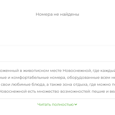
Номера не найдены
оложенный в живописном месте Новоснежной, где каждый
ные и комфортабельные номера, оборудованные всем не
ь свои любимые блюда, а также зона отдыха, где можно 
Новоснежной есть множество возможностей: пешие и ве
ться рыбалкой или охотой.В «Усадьбе Новоснежка» вы см
Читать полностью
получить массу положительных эмоций и впечатлений.