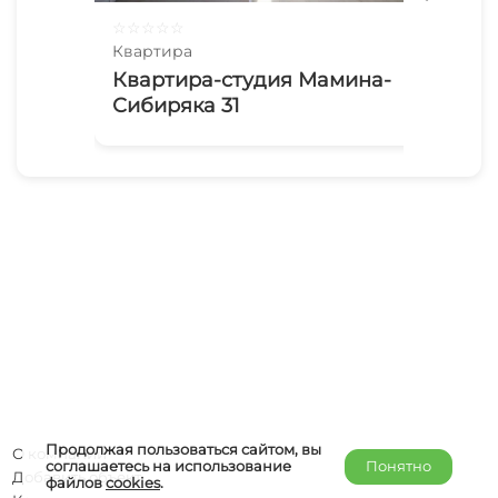
☆
☆
☆
☆
☆
☆
☆
Квартира
Ква
Квартира-студия Мамина-
2х
Сибиряка 31
Лю
Продолжая пользоваться сайтом, вы
О компании
соглашаетесь на использование
Понятно
Добавить объект
файлов
cookies
.