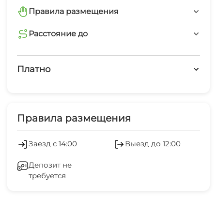
Правила размещения
запрещено курить
Расстояние до
магазин
запрещено шуметь после 22-00
5 мин
Платно
аптека
Платные услуги
5 мин
Холодильник
Правила размещения
остановка общественного транспорта
5 мин
Лифт
Заезд с 14:00
Выезд до 12:00
банкомат
Отопление
7 мин
Депозит не
требуется
Стиральная машина
Гладильные принадлежности