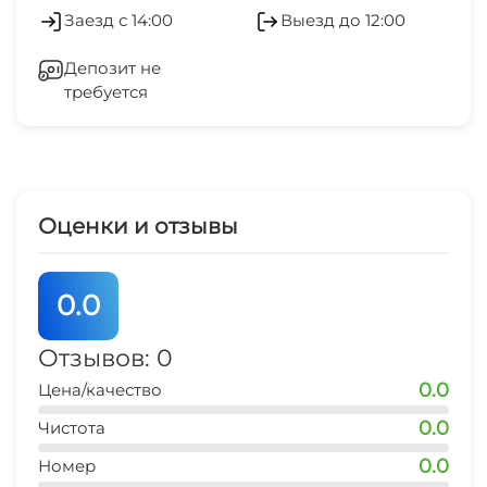
Холодильник
размере 3000 рублей, который возвращается
Заезд с 14:00
Выезд до 12:00
после выселения.
Лифт
Депозит не
требуется
Скидки для постоянных клиентов и при
Отопление
длительном проживании от 10 суток.
Стиральная машина
Гладильные принадлежности
Оценки и отзывы
Спутниковое ТВ
0.0
СВЧ
Отзывов: 0
0.0
Цена/качество
0.0
Чистота
0.0
Номер