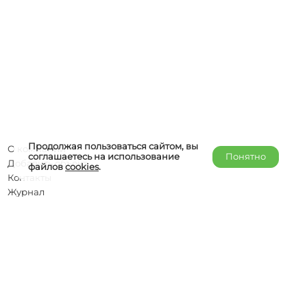
Продолжая пользоваться сайтом, вы
О компании
соглашаетесь на использование
Понятно
Добавить объект
файлов
cookies
.
Контакты
Журнал
Отельерам
Правообладателям
admin@helper-travel.com