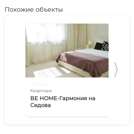
Похожие объекты
☆
☆
☆
☆
☆
☆
☆
Квартира
Ква
BE HOME-Гармония на
Оч
Седова
ЛА