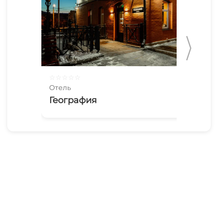
☆
☆
☆
☆
☆
☆
☆
Отель
Оте
География
Се