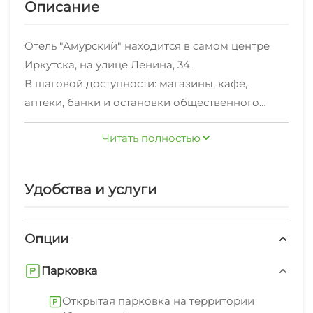
Описание
Отель "Амурский" находится в самом центре
Иркутска, на улице Ленина, 34.
В шаговой доступности: магазины, кафе,
аптеки, банки и остановки общественного
транспорта.
Читать полностью
Приветливые сотрудники круглосуточной
стойки регистрации с радостью предоставят
Вам полезную туристическую информацию.
Удобства и услуги
На территории есть бесплатная охраняемая
автостоянка.
В числе удобств: собственный ресторан,
Опции
конференц-зал, бассейн, хамам, инфракрасная
Парковка
кабина, тренажерный зал, а также услуги
парикмахера, мастера маникюра и массажа.
Открытая парковка на территории
За дополнительную плату можно организовать