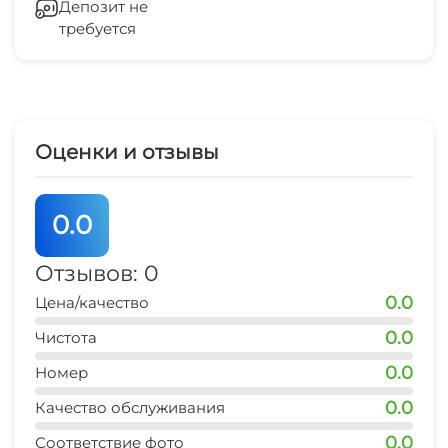
Депозит не
презентаций
Спа-центр
требуется
Холодильник
Фитнес-центр
Кондиционер
Маршруты для пеших прогулок
Оценки и отзывы
Лифт
Массаж
Камера хранения
0.0
Сейф
Отзывов: 0
0.0
Цена/качество
Отопление
0.0
Чистота
Гладильные принадлежности
0.0
Номер
Конференц-зал
0.0
Качество обслуживания
0.0
Соответствие фото
Спутниковое ТВ