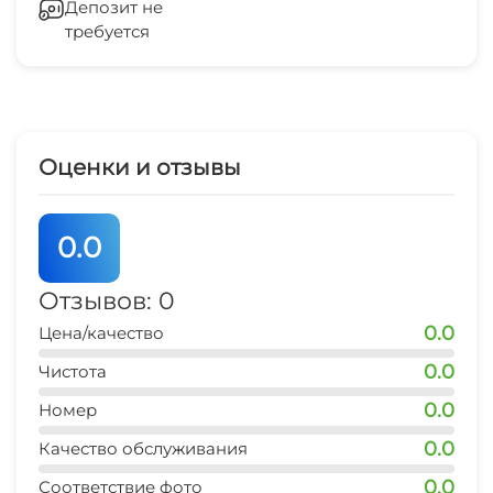
Депозит не
презентаций
Спа-центр
требуется
Холодильник
Фитнес-центр
Кондиционер
Маршруты для пеших прогулок
Оценки и отзывы
Лифт
Массаж
Камера хранения
0.0
Сейф
Отзывов: 0
0.0
Цена/качество
Отопление
0.0
Чистота
Гладильные принадлежности
0.0
Номер
Конференц-зал
0.0
Качество обслуживания
0.0
Соответствие фото
Спутниковое ТВ