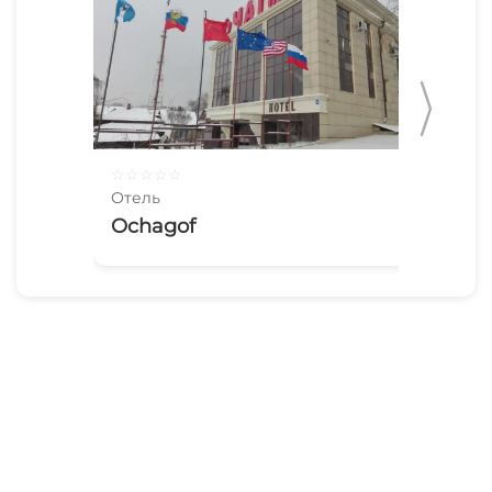
☆
☆
☆
☆
☆
☆
☆
Отель
Оте
Ochagof
Та