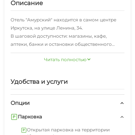
Описание
Отель "Амурский" находится в самом центре
Иркутска, на улице Ленина, 34.
В шаговой доступности: магазины, кафе,
аптеки, банки и остановки общественного
транспорта.
Читать полностью
Приветливые сотрудники круглосуточной
стойки регистрации с радостью предоставят
Вам полезную туристическую информацию.
Удобства и услуги
На территории есть бесплатная охраняемая
автостоянка.
В числе удобств: собственный ресторан,
Опции
конференц-зал, бассейн, хамам, инфракрасная
Парковка
кабина, тренажерный зал, а также услуги
парикмахера, мастера маникюра и массажа.
Открытая парковка на территории
За дополнительную плату можно организовать