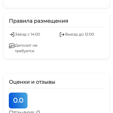
Дети любого возраста
Платные услуги
Можно с животными
Холодильник
Правила размещения
Мангал/барбекю
Кондиционер
Заезд с 14:00
Выезд до 12:00
Отопление
Депозит не
требуется
Стиральная машина
Зеленый двор
Спутниковое ТВ
Оценки и отзывы
СВЧ
0.0
Отзывов: 0