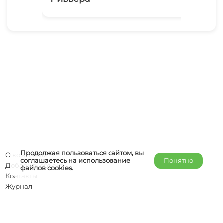
Продолжая пользоваться сайтом, вы
О компании
соглашаетесь на использование
Понятно
Добавить объект
файлов
cookies
.
Контакты
Журнал
Отельерам
Правообладателям