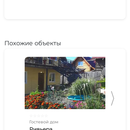
Похожие объекты
☆
☆
☆
☆
☆
☆
☆
Гостевой дом
Гос
Ривьера
До