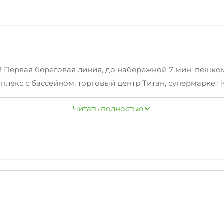
 Первая береговая линия, до набережной 7 мин. пешком
лекс с бассейном, торговый центр Титан, супермаркет 
Читать полностью
ьная кровать и раздвижной диван. Квартира полностью 
предусмотрен набор посуды для приготовления и приема 