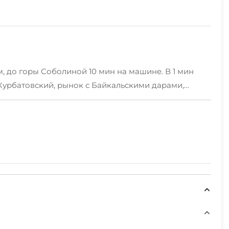
, до горы Соболиной 10 мин на машине. В 1 мин
Курбатовский, рынок с Байкальскими дарами,
оборудована мебелью и техникой для комфортного
пищи, электрическая плита, микроволновая печь,