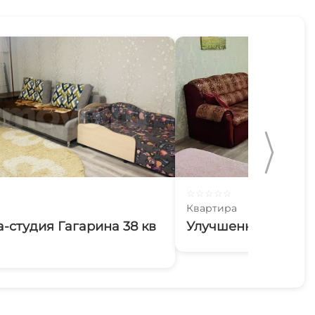
☆
☆
☆
☆
☆
Квартира
-студия Гагарина 38 кв
Улучшенной плани