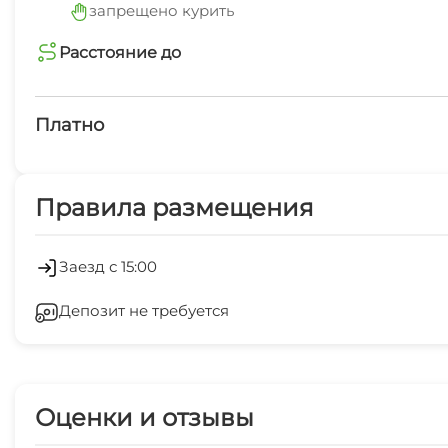
запрещено курить
Расстояние до
магазин
1 мин
Платно
остановка общественного транспорта
Платные услуги
2 мин
Правила размещения
Холодильник
Стиральная машина
Заезд с 15:00
Депозит не требуется
Магазины
СВЧ
Оценки и отзывы