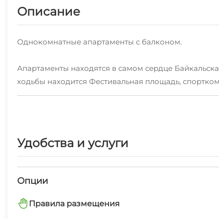
Описание
Однокомнатные апартаменты с балконом.
Апартаменты находятся в самом сердце Байкальска!
ходьбы находится Фестивальная площадь, спорткомп
отделение сбербанка, почта, аптека, рестораны.
Размещение до 4 гостей, спальные места: двуспал
проживания, есть WI-FI и кабельное ТВ. На кухне 
Удобства и услуги
чайник, стиральная машина, холодильник.
Опции
Правила размещения