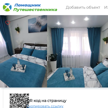
Добавить объект
И
QR код на страницу
Скопировать ссылку