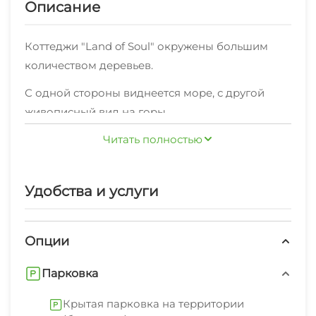
Описание
Коттеджи "Land of Soul" окружены большим
количеством деревьев.
С одной стороны виднеется море, с другой
живописный вид на горы.
О коттеджах:
Читать полностью
Каждый коттедж представляет собой
небольшой современный одноэтажный,
Удобства и услуги
однокомнатный деревянный домик с
верандой. (Общей площадью 24 кв.м.)
Опции
Коттеджи оснащены своим санузлом,
кондиционером, холодильником, посудой,
Парковка
чайником, Wi-Fi, прикроватными тумбочками и
Крытая парковка на территории
небольшими навесными полками для