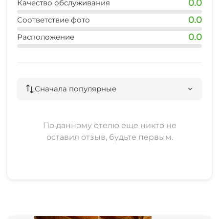
0.0
есть.Поезда ходят несколько раз в день.
Качество обслуживания
0.0
Соответствие фото
Трасса в 30 метрах от входа на территорию
коттеджей. Днём оживленная, ночью
0.0
Расположение
преимущественно тихо.
Ж/д станция Новый Афон в 3-5 минутах езды от
коттеджей.
Сначала популярные
По данному отелю еще никто не
оставил отзыв, будьте первым.