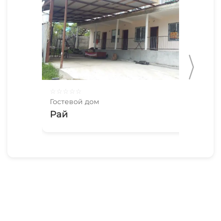
☆
☆
☆
☆
☆
☆
☆
Гостевой дом
Гос
Рай
Го