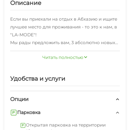
Описание
Если вы приехали на отдых в Абхазию и ищите
лучшее место для проживания - то это к нам, в
"LA-MODЕ"!
Мы рады предложить вам, 3 абсолютно новых
дома, оснащенные всем необходимым для
Читать полностью
комфортного проживания, по отличной цене.
Наши дома расположены на большом
огороженном зеленом дворе частного дома,
Удобства и услуги
где вы можете удобно припарковать свой
личный автомобиль. Так же во дворе
расположены мангал с необходимым
Опции
инвентарём, беседка, летняя кухня с всей
Парковка
необходимой утварью.
Так же мы предоставляем экскурсионные
Открытая парковка на территории
услуги (джиппинг) по всем