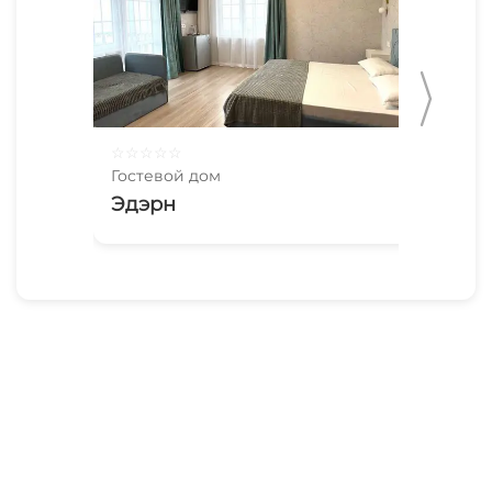
☆
☆
☆
☆
☆
☆
☆
Гостевой дом
Гос
Эдэрн
Бу