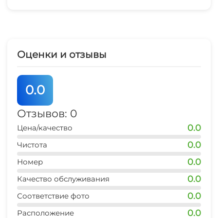
Гладильные принадлежности
рынок
2 мин
Спутниковое ТВ
магазины продукты
1 мин
Оценки и отзывы
остановка транспорта
1 мин
0.0
аптека
2 мин
Отзывов: 0
0.0
Цена/качество
0.0
Чистота
0.0
Номер
0.0
Качество обслуживания
0.0
Соответствие фото
0.0
Расположение