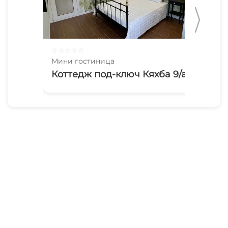
☆
☆
☆
☆
☆
☆
☆
Мини гостиница
Мин
Коттедж под-ключ Кяхба 9/а
Мэ