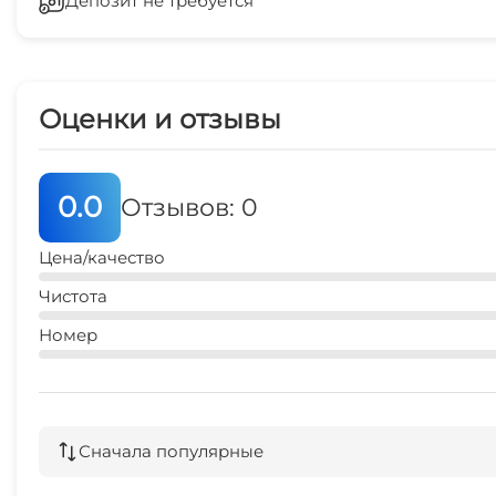
Депозит не требуется
Спутниковое ТВ
3 мин
Оценки и отзывы
0.0
Отзывов: 0
Цена/качество
Чистота
Номер
Сначала популярные