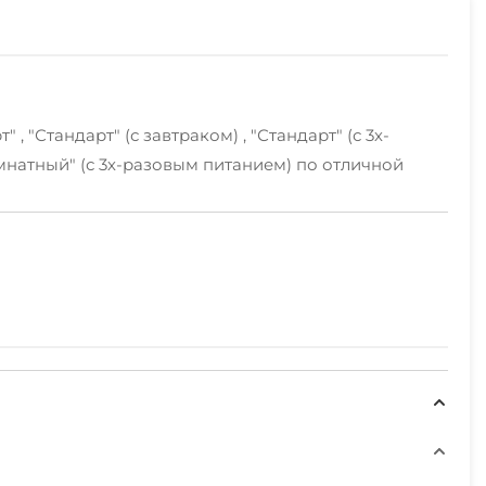
"Стандарт" (с завтраком) , "Стандарт" (с 3х-
мнатный" (с 3х-разовым питанием) по отличной
обнорасспросить встречающий вас
фону!