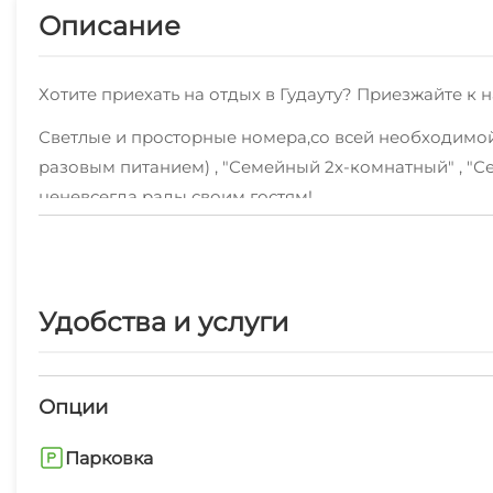
Описание
Хотите приехать на отдых в Гудауту? Приезжайте к н
Светлые и просторные номера,со всей необходимой м
разовым питанием) , "Семейный 2х-комнатный" , "С
ценевсегда рады своим гостям!
Также мы можем предложить высокоскоростной WI-
Мы будем рады предложить дополнительные услуги:
Удобства и услуги
В пешей доступности от нас пляж галечный, набере
персонал.Хорошая локация в Гудауте - это то, что вы
Мы готовы принимать своих постояльцев круглый г
Опции
Парковка