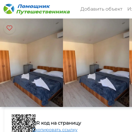
Добавить объект
И
QR код на страницу
Скопировать ссылку