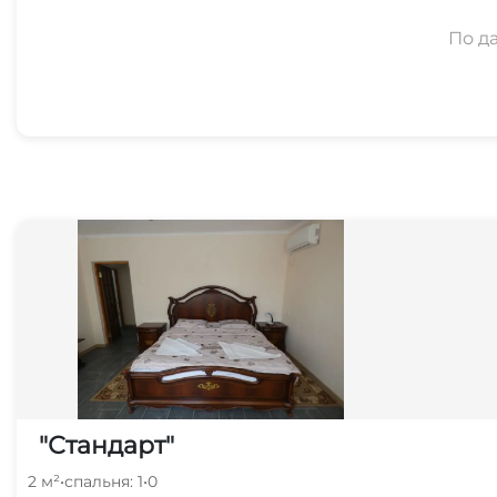
По д
"Стандарт"
2 м²
•
спальня: 1
•
0