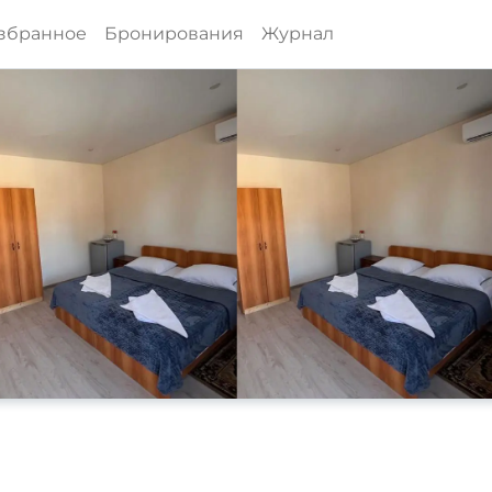
збранное
Бронирования
Журнал