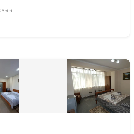
рвым.