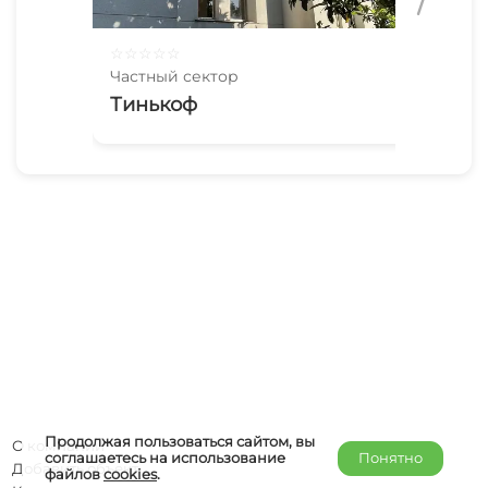
☆
☆
☆
☆
☆
☆
☆
Частный сектор
Час
Тинькоф
На
Продолжая пользоваться сайтом, вы
О компании
соглашаетесь на использование
Понятно
Добавить объект
файлов
cookies
.