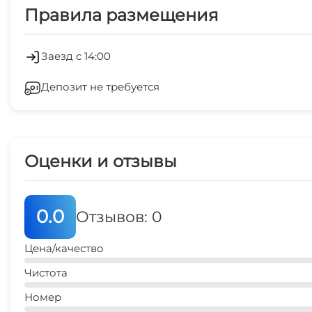
Правила размещения
СВЧ
Кондиционер
Заезд с 14:00
Депозит не требуется
Стиральная машина
Семейные номера
Оценки и отзывы
Поздняя регистрация выезда
Ускоренная регистрация выезда
0.0
Отзывов: 0
Цена/качество
Чистота
Номер