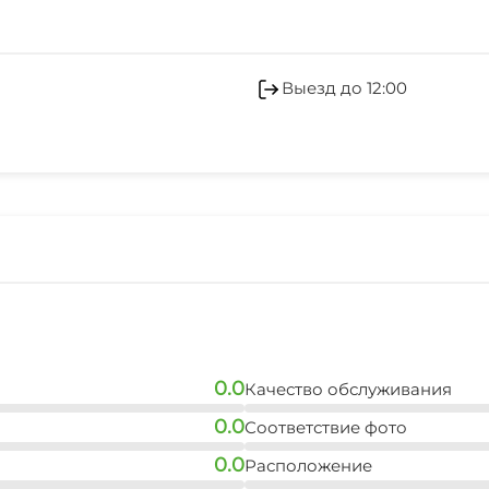
Холодильник
Отопление
Выезд до 12:00
Курение в отеле запр
Индивидуальная регис
Ранняя регистрация з
Ускоренная регистрац
0.0
Качество обслуживания
0.0
Соответствие фото
0.0
Расположение