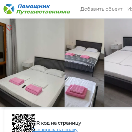
Добавить объект
И
QR код на страницу
Скопировать ссылку