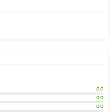
ещено
трация заезда и отъезда
аезда
ия заезда
0.0
0.0
0.0