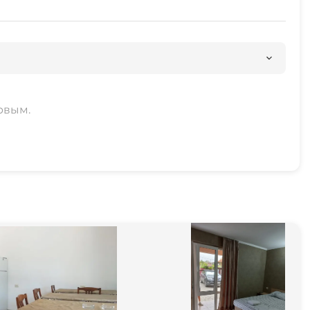
рвым.