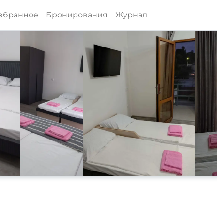
збранное
Бронирования
Журнал