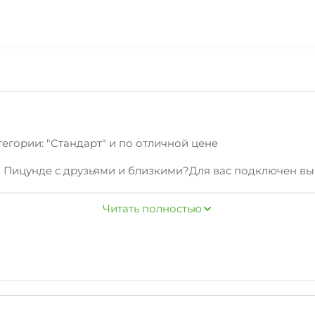
егории: "Стандарт" и по отличной цене
в Пицунде с друзьями и близкими?Для вас подключен вы
доставляем удобную мебель, необходимую дляполноценн
Читать полностью
й, набережная, о которых вам расскажут наши сотрудн
зличные дополнительныеуслуги: мангал/барбекю, открыт