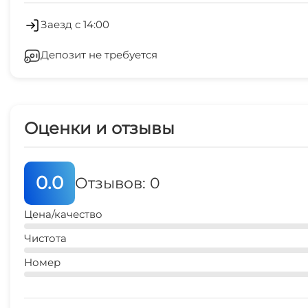
10 мин
Стиральная машина
Заезд с 14:00
остановка транспорта
Депозит не требуется
Зеленый двор
3 мин
Спутниковое ТВ
Оценки и отзывы
0.0
Отзывов: 0
Цена/качество
Чистота
Номер