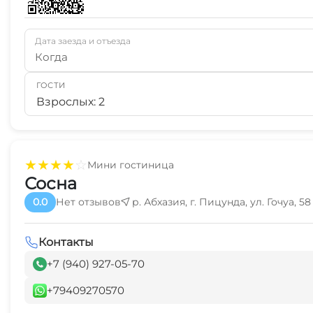
Дата заезда и отъезда
Когда
ГОСТИ
Взрослых: 2
★
★
★
★
☆
Мини гостиница
Сосна
0.0
Нет отзывов
р. Абхазия, г. Пицунда, ул. Гочуа, 58
Контакты
+7 (940) 927-05-70
+79409270570