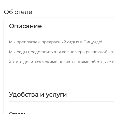
Об отеле
Описание
Мы предлагаем прекрасный отдых в Пицунде!
Мы рады представить для вас номера различной кат
Хотите делиться яркими впечатлениями об отдыхе 
Можете не беспокоиться за ваш комфорт - мы пре
Уборка производится по расписанию.
В пешей доступности пляж песчаный, пляж галечны
Удобства и услуги
чтобы ваш отдых в Пицунде был запоминающимся.
На территории нашего объекта предоставляются ра