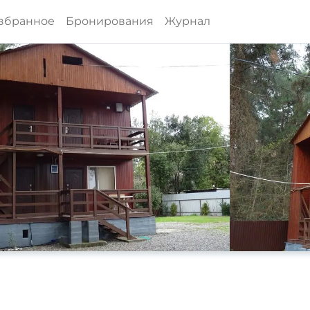
збранное
Бронирования
Журнал