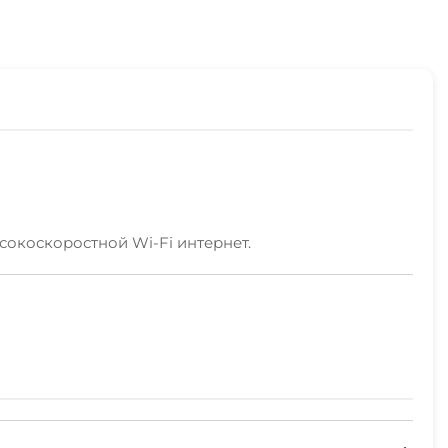
сокоскоростной Wi-Fi интернет.
ого отдыха.
ики,включая полезную туристическую информацию,
ая парковка на территории (бесплатно)