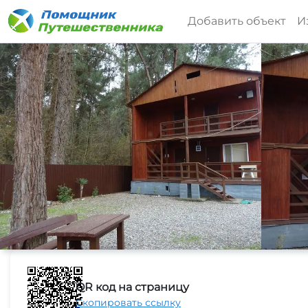
Добавить объект
И
QR код на страницу
Скопировать ссылку