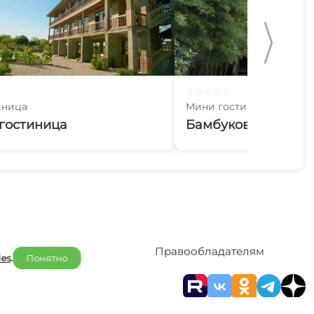
☆
☆
☆
☆
☆
иница
Мини гостиница
 гостиница
Бамбуковая роща
Отельерам
Правообладателям
ies
.
Понятно