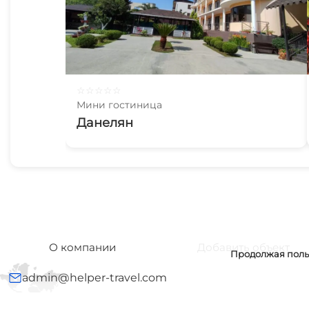
☆
☆
☆
☆
☆
Мини гостиница
Данелян
О компании
Добавить объект
Продолжая польз
admin@helper-travel.com