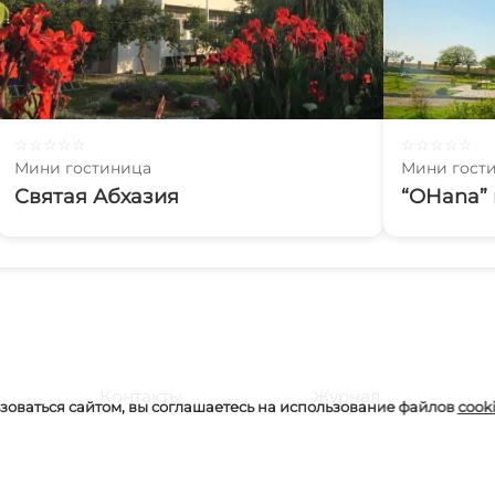
☆
☆
☆
☆
☆
☆
☆
☆
☆
☆
Мини гостиница
Мини гост
Святая Абхазия
“OHana”
Контакты
Журнал
оваться сайтом, вы соглашаетесь на использование файлов
cook