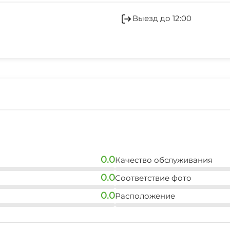
2 мин
Гладильные принадле
Выезд до 12:00
аптека
Беседка
3 мин
0.0
Качество обслуживания
0.0
Соответствие фото
0.0
Расположение