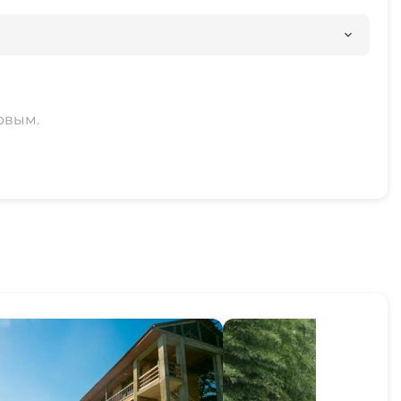
рвым.