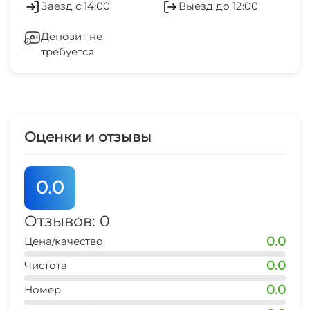
Заезд с 14:00
Выезд до 12:00
центр города
Стиральная машина
10 мин
Депозит не
требуется
Гладильные принадлежности
рынок
10 мин
Зеленый двор
магазин продукты
2-3 мин
Беседка
Оценки и отзывы
остановка транспорта
Спутниковое ТВ
1 мин
0.0
аптека
5 мин
Отзывов: 0
0.0
Цена/качество
0.0
Чистота
0.0
Номер