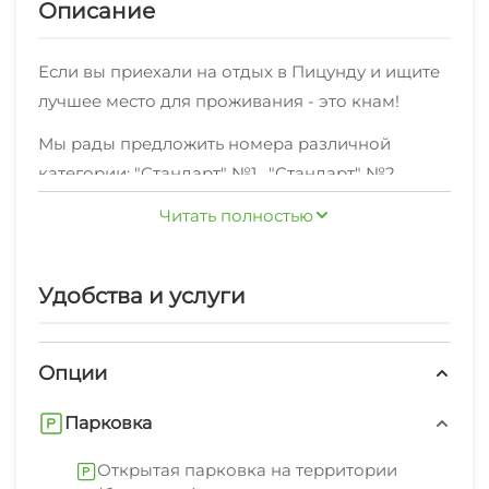
Описание
Если вы приехали на отдых в Пицунду и ищите
лучшее место для проживания - это кнам!
Мы рады предложить номера различной
категории: "Стандарт" №1 , "Стандарт" №2 ,
"Стандарт" №3 ,оснащенные всем
Читать полностью
необходимым,по отличной цене
В любом месте нашего объекта, вы сможете
Удобства и услуги
зайти в интернет.
Также мы предоставляем дополнительные
Опции
услуги: экскурсионные услуги, свч, стиральная
машина, гладильные принадлежности, зеленый
Парковка
двор, беседка, спутниковое тв.Полный список
вы можете увидеть на странице нашего
Открытая парковка на территории
В шаговой доступности находятся кафе,