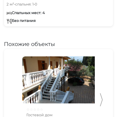
2 м²
•
спальня: 1
•
0
Спальных мест: 4
Без питания
Похожие объекты
☆
☆
☆
☆
☆
☆
☆
Гостевой дом
Гос