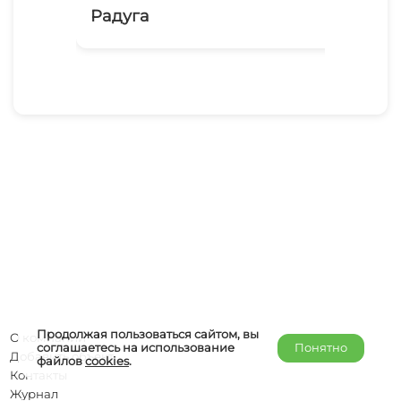
Радуга
Зо
Продолжая пользоваться сайтом, вы
О компании
соглашаетесь на использование
Понятно
Добавить объект
файлов
cookies
.
Контакты
Журнал