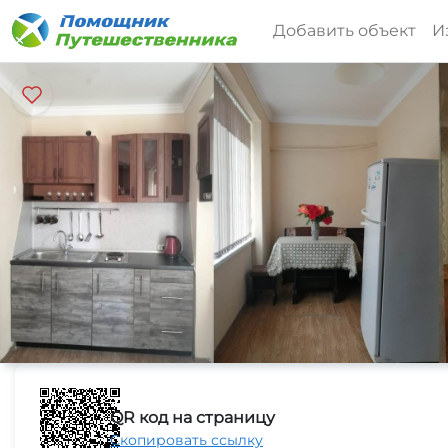
Добавить объект
И
QR код на страницу
Скопировать ссылку