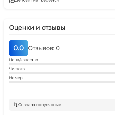
Депозит не требуется
Спутниковое ТВ
2 мин
Оценки и отзывы
0.0
Отзывов: 0
Цена/качество
Чистота
Номер
Сначала популярные