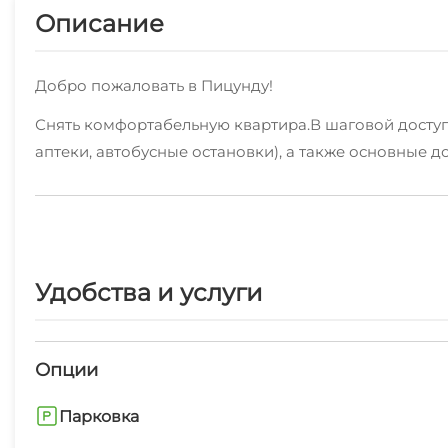
Описание
Добро пожаловать в Пицунду!
Снять комфортабельную квартира.В шаговой досту
аптеки, автобусные остановки), а также основные д
В вашем распоряжении: оборудованная кухня, ванная
пуфик, журнальный столик, кухонный стол, обеденны
принадлежности, спутниковое тв.
Бронирование без посредников по выгодной цене т
Удобства и услуги
Опции
Парковка