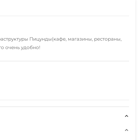
аструктуры Пицунды(кафе, магазины, рестораны,
то очень удобно!
спальные, кровать двуспальная, диван-кровать,
луги, свч, стиральная машина, гладильные
Пицунде!