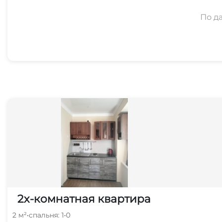
По д
2х-комнатная квартира
2 м²
•
спальня: 1
•
0