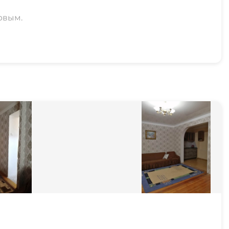
рвым.