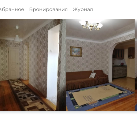
збранное
Бронирования
Журнал