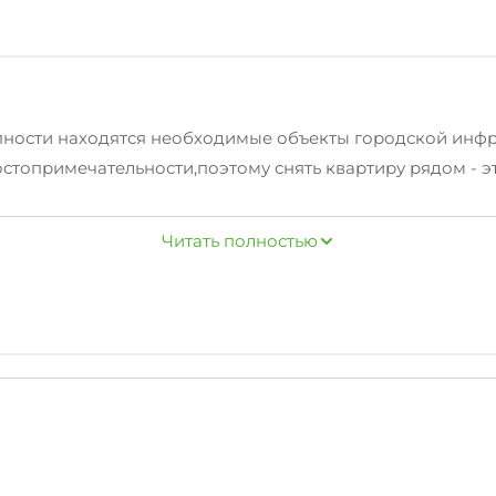
пности находятся необходимые объекты городской инфр
остопримечательности,поэтому снять квартиру рядом - э
 комната, комод, стулья, тумбочки, шкаф, кровати одно
й стол, стол, вешалка, посуда и услуги экскурсионные ус
Читать полностью
акой чудесной квартиры – это залог хорошего отдыха в