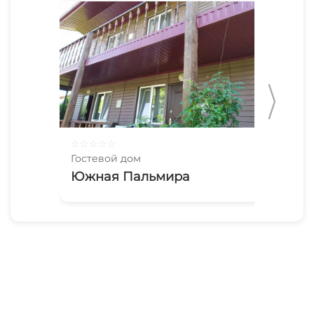
☆
☆
☆
☆
☆
☆
☆
Гостевой дом
Гос
Южная Пальмира
Gu