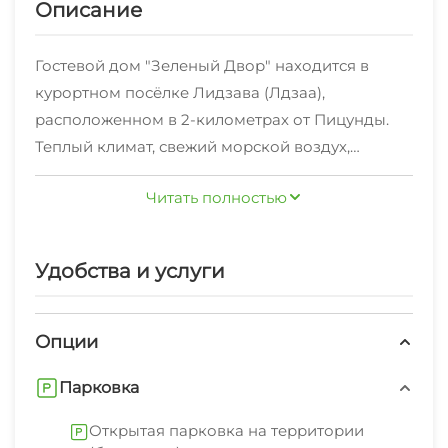
Описание
Гостевой дом "Зеленый Двор" находится в
курортном посёлке Лидзава (Лдзаа),
расположенном в 2-километрах от Пицунды.
Теплый климат, свежий морской воздух,
целебные запахи реликтовой сосны,
Читать полностью
замечательный галечный пляж и чистейшая
морская вода способствуют приятному и
комфортному семейному отдыху.
Удобства и услуги
В гостевом доме имеются номера эконом-
класса, улучшенные бунгало и люкс-номера, а
также апартаменты с более высоким уровнем
Опции
комфорта. Дом расположен в шаговой
Парковка
доступности от пляжа. Неторопливым шагом
добраться до него можно за 7−10 минут. На
Открытая парковка на территории
пляже доступны морские развлечения. На