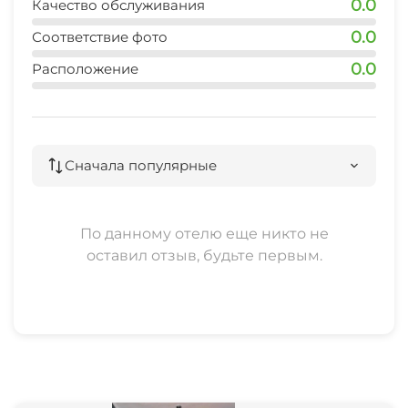
0.0
Качество обслуживания
Катание на велосипеде
Места для курения
центр
0.0
Соответствие фото
Снаряжение для бадминтона
30 мин
Номера для некурящих
0.0
Расположение
кафе
Конные прогулки
Семейные номера
5 мин
Место для пикника
рынок
Сначала популярные
30 мин
Терраса
По данному отелю еще никто не
оставил отзыв, будьте первым.