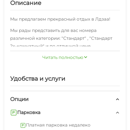
Описание
Мы предлагаем прекрасный отдых в Лдзаа!
Мы рады представить для вас номера
различной категории: "Стандарт" , "Стандарт
2х-комнатный" и по отличной цене
Хотите делиться яркими впечатлениями об
Читать полностью
отдыхе в Лдзаа с друзьями и близкими?Для вас
подключен высокоскоростной Wi-Fi интернет.
Удобства и услуги
Можете не беспокоиться за ваш комфорт - мы
предоставляем удобную мебель, необходимую
Опции
дляполноценного отдыха.
Уборка производится по расписанию.
Парковка
В пешей доступности пляж галечный,
Платная парковка недалеко