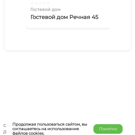
☆
☆
☆
☆
☆
☆
☆
Гостевой дом
Гос
Гостевой дом Речная 45
Ую
ко
Ры
Продолжая пользоваться сайтом, вы
О компании
соглашаетесь на использование
Понятно
Добавить объект
файлов
cookies
.