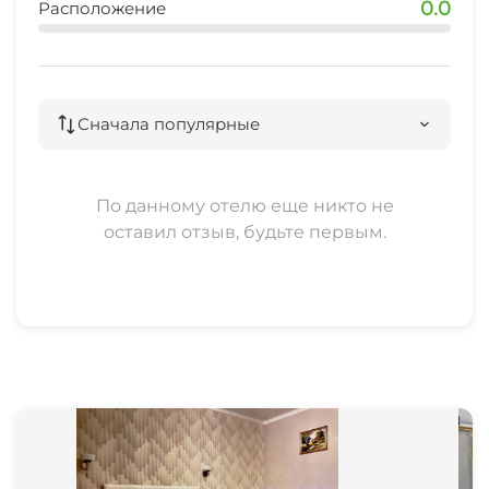
0.0
Расположение
остановка общественного транспорта
1 мин
аптека
Сначала популярные
1 мин
По данному отелю еще никто не
оставил отзыв, будьте первым.