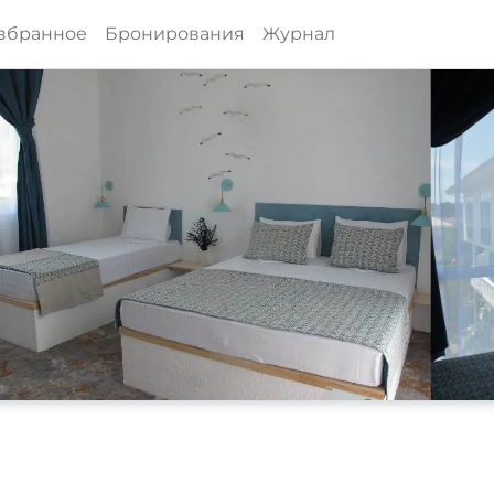
збранное
Бронирования
Журнал