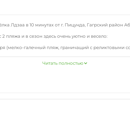
лка Лдзаа в 10 минутах от г. Пицунда, Гагрский район Аб
 2 пляжа и в сезон здесь очень уютно и весело:
оря (мелко-галечный пляж, граничащий с реликтовыми с
ов.
Читать полностью
 пляж
рослых, вечерние дискотеки в прибрежных кафе, горяча
рочее) - всё это широко представлено в сезон, который 
ы продуктовый магазин, аптека, магазин местных винод
воре, наш племянник Максим Максимович станет вашим 
 2х- и 3х-этажные отдельно стоящие здания вокруг сада,