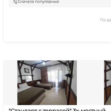
Сначала популярные
По д
"Стандарт с террасой" 3х-местный