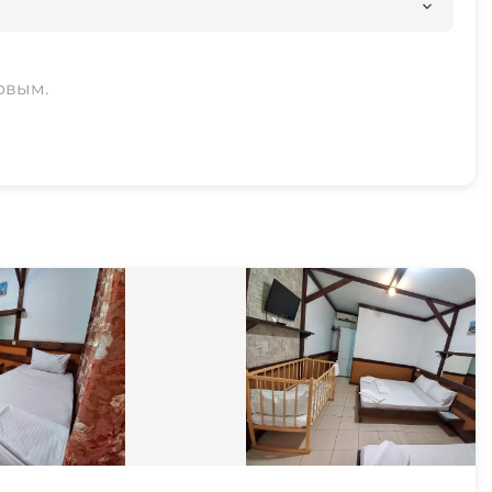
рвым.