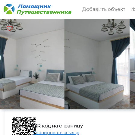
Добавить объект
И
QR код на страницу
Скопировать ссылку