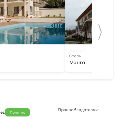
☆
☆
☆
☆
☆
Отель
Манго
Отельерам
Правообладателям
ies
.
Понятно