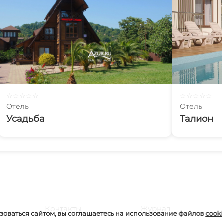
☆
☆
☆
☆
☆
☆
☆
☆
☆
☆
Отель
Отель
Усадьба
Талион
Контакты
Журнал
оваться сайтом, вы соглашаетесь на использование файлов
cook