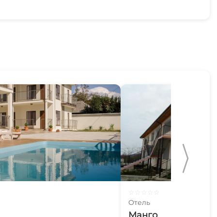
☆
☆
☆
☆
☆
Отель
Манго