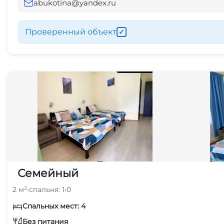
abukotina@yandex.ru
Проверенный объект
✓
Семейный
2 м²
•
спальня: 1
•
0
Спальных мест: 4
Без питания