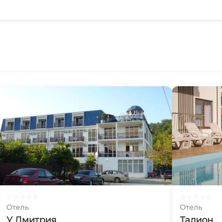
☆
☆
☆
☆
☆
☆
☆
☆
☆
☆
Отель
Отель
У Дмитрия
Талион