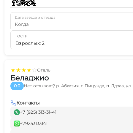
Дата заезда и отъезда
Когда
ГОСТИ
Взрослых: 2
★
★
★
★
☆
Отель
Беладжио
0.0
Нет отзывов
р. Абхазия, г. Пицунда, п. Лдзаа, ул.
Контакты
+7 (925) 313-31-41
+79253133141