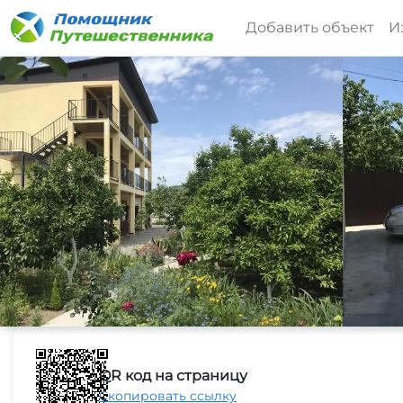
Добавить объект
И
QR код на страницу
Скопировать ссылку