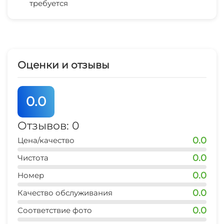
требуется
Беседка
магазин продукты
1 мин
Спутниковое ТВ
остановка транспорта
1 мин
Оценки и отзывы
аптека
1 мин
0.0
Отзывов: 0
0.0
Цена/качество
0.0
Чистота
0.0
Номер
0.0
Качество обслуживания
0.0
Соответствие фото