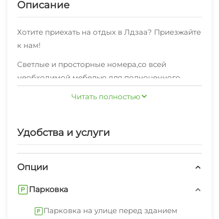
Описание
Хотите приехать на отдых в Лдзаа? Приезжайте
к нам!
Светлые и просторные номера,со всей
необходимой мебелью для полноценного
отдыха,категорий "Стандарт" , "Люкс" по
Читать полностью
отличной ценевсегда рады своим гостям!
Также мы можем предложить
Удобства и услуги
высокоскоростной WI-FI интернет.
Мы будем рады предложить дополнительные
Опции
услуги: рыбалка, дайвинг, парковка на улице
перед зданием.
Парковка
В пешей доступности от нас пляж песчано,
Парковка на улице перед зданием
набережная, центр, о которых вы всегда