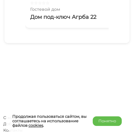
☆
☆
☆
☆
☆
☆
☆
Гостевой дом
Гос
Дом под-ключ Агрба 22
До
Продолжая пользоваться сайтом, вы
О компании
соглашаетесь на использование
Понятно
Добавить объект
файлов
cookies
.
Контакты