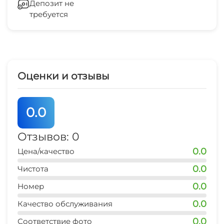
Депозит не
Мангал/барбекю
требуется
Кондиционер
пляж
10 мин
Терраса для загара
Сейф
рынок
Место для пикника
15 мин
Стиральная машина
Оценки и отзывы
Гладильные принадлежности
0.0
Зеленый двор
Отзывов: 0
Беседка
0.0
Цена/качество
0.0
Чистота
0.0
Номер
0.0
Качество обслуживания
0.0
Соответствие фото