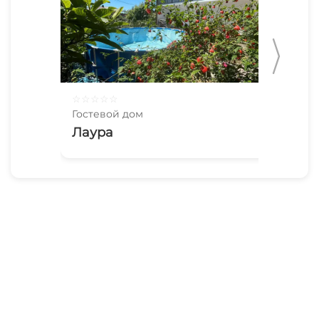
☆
☆
☆
☆
☆
☆
☆
Гостевой дом
Гос
Лаура
У 