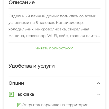
Описание
Отдельный дачный домик под-ключ со всеми
условиями на 5 человек. Кондиционер,
холодильник, микроволновка, стиральная
машина, телевизор, Wi-Fi, сейф, газовая плита,
холодная, горячая вода круглосуточно. Ванная
Читать полностью
комната, кухня в доме. 2 спальни, гостиная,
кухня, ванная комната. Большой, зеленый двор,
парковка. Во дворе беседка, мангал и столики
Удобства и услуги
для спокойного отдыха на свежем воздухе.
Дом находится в шаговой доступности от
границы с РФ, что можно совместить отдых в
Опции
Абхазии и экскурсии по
Парковка
достопримечательствам как Абхазии так и
Сочи. Свое домашнее вино, чача, коньяк.
Открытая парковка на территории