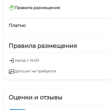
Интернет бесплатно
Правила размещения
Автостоянка
запрещено курить в номерах
Платно
Платные услуги
Правила размещения
СВЧ
Гладильные принадлежности
Заезд с 14:00
Депозит не требуется
Оценки и отзывы