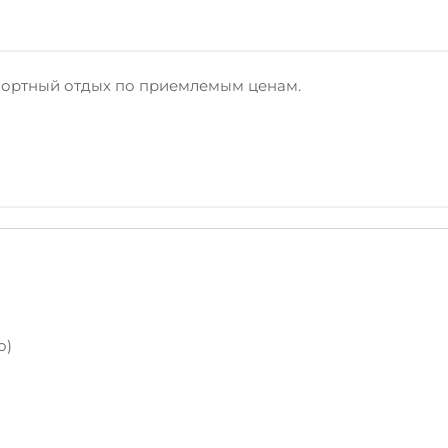
мфортный отдых по приемлемым ценам.
о)
Интернет Wi-Fi