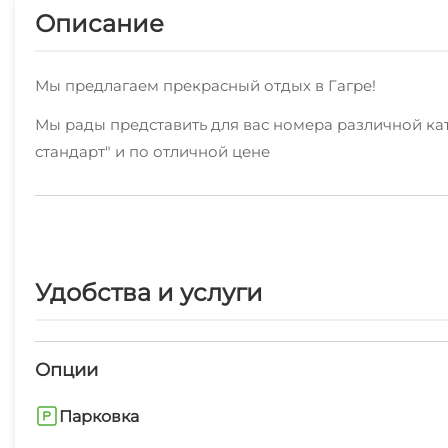
Описание
Мы предлагаем прекрасный отдых в Гагре!
Мы рады представить для вас номера различной катег
стандарт" и по отличной цене
Хотите делиться яркими впечатлениями об отдыхе в
Можете не беспокоиться за ваш комфорт - мы пре
Уборка производится по расписанию.
Удобства и услуги
В пешей доступности пляж галечный, набережная, 
чтобы ваш отдых в Гагре был запоминающимся.
Опции
На территории нашего объекта предоставляются ра
У нас хорошая кухня, которую отмечают все наши 
Парковка
Условия бронирования уточняйте по телефону!