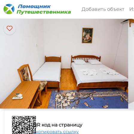
Добавить объект
И
QR код на страницу
Скопировать ссылку