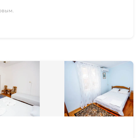
рвым.