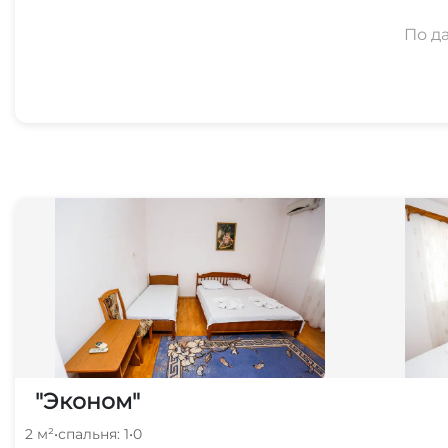
По д
"Эконом"
2 м²
•
спальня: 1
•
0