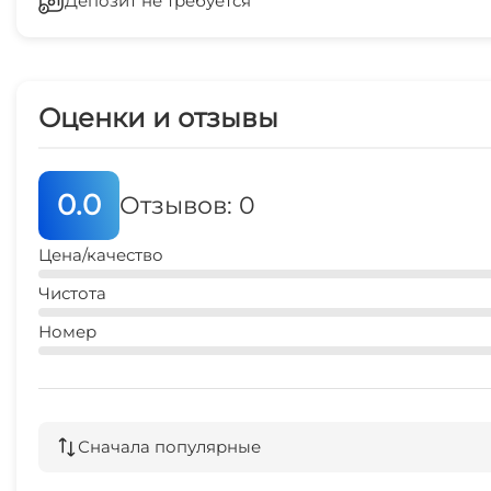
Депозит не требуется
Беседка
1 мин
Оценки и отзывы
0.0
Отзывов: 0
Цена/качество
Чистота
Номер
Сначала популярные