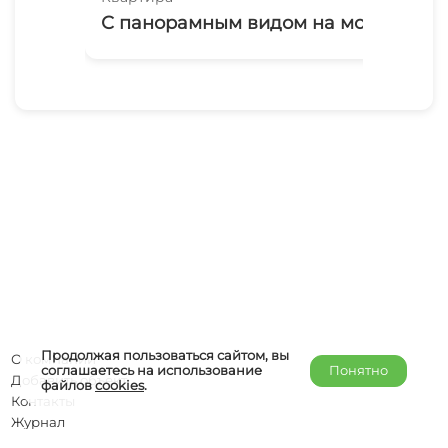
С панорамным видом на море
1-
Аб
Продолжая пользоваться сайтом, вы
О компании
соглашаетесь на использование
Понятно
Добавить объект
файлов
cookies
.
Контакты
Журнал
Отельерам