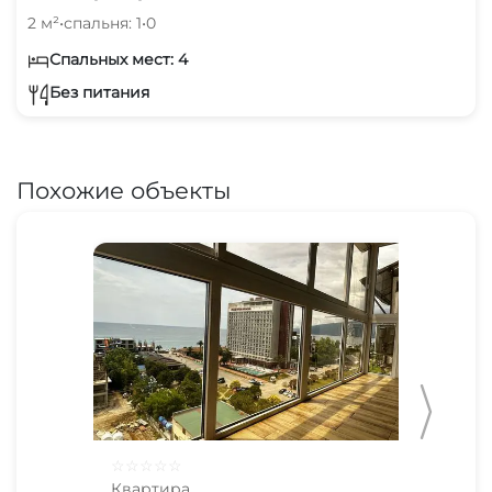
2 м²
•
спальня: 1
•
0
Спальных мест: 4
Без питания
Похожие объекты
☆
☆
☆
☆
☆
☆
☆
Квартира
Ква