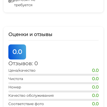
Мангал/барбекю
требуется
Гладильные принадлежности
аквапарк
10 мин
Зеленый двор
рынок
15 мин
Беседка
Оценки и отзывы
остановка транспорта
1 мин
0.0
аптека
1 мин
Отзывов: 0
0.0
Цена/качество
дельфинарий
5 мин
0.0
Чистота
0.0
Номер
0.0
Качество обслуживания
0.0
Соответствие фото