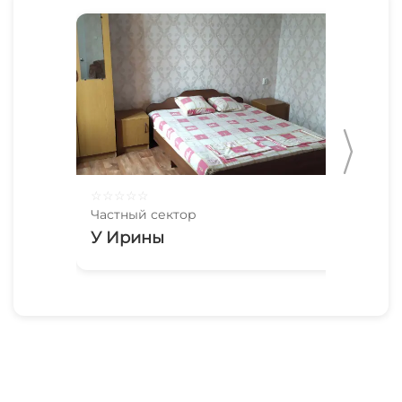
☆
☆
☆
☆
☆
☆
☆
Частный сектор
Час
У Ирины
Пе