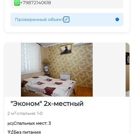
+79872140618
Проверенный объект
✓
"Эконом" 2х-местный
2 м²
•
спальня: 1
•
0
Спальных мест: 3
Без питания