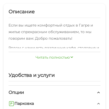
Описание
Если вы ищете комфортный отдых в Гагре и
жилье спрекрасным обслуживанием, то мы
говорим вам: Добро пожаловать!
Рядом с нами есть различные кафе, столовые и
магазины.
Читать полностью
WI-FI ловит в каждом уголке.
Мы рады предоставить также: экскурсионные
Удобства и услуги
услуги, свч, стиральная машина, гладильные
принадлежности, зеленый двор, беседка.Наши
Опции
сотрудники с радостью предоставят вам
полезную туристическую информацию об
Поблизости находятся пляж песчаный, пляж
Парковка
отдыхе вГагре, расскажут об условияхаренды