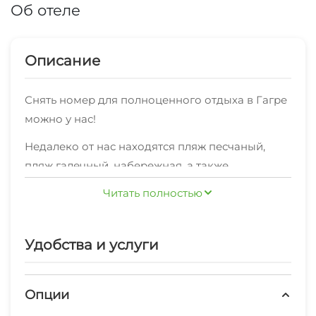
Об отеле
Описание
Снять номер для полноценного отдыха в Гагре
можно у нас!
Недалеко от нас находятся пляж песчаный,
пляж галечный, набережная, а также
достопримечательности Гагры, о которых
Читать полностью
вамподскажут наши сотрудники, включая
полезную туристическую информацию, чтобы
Вам предлагаются дополнительные услуги:
ваш отдыхв Гагре был веселым и
Удобства и услуги
мангал/барбекю, открытая парковка на
запоминающимся.Это любимая часть Гагры
территории (бесплатно)
среди наших постояльцев, согласно
Опции
По всем вопросам касательно аренды и наших
независимымотзывам.
услуг обращайтесь, пожалуйста, по телефону.