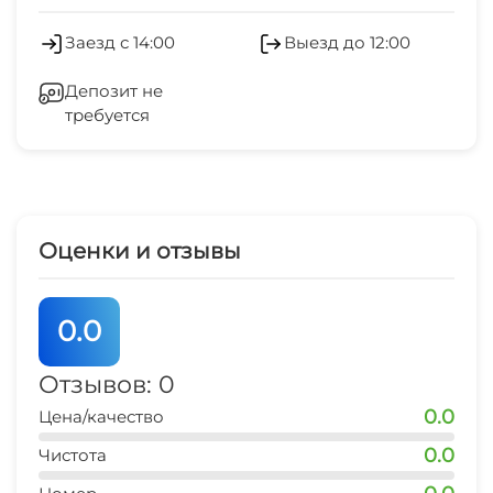
Мангал/барбекю
2 мин
СВЧ
Заезд с 14:00
Выезд до 12:00
центр
Стиральная машина
0 мин
Депозит не
требуется
Гладильные принадлежности
аквапарк
20 мин
Зеленый двор
рынок
7 мин
Беседка
Оценки и отзывы
магазин продукты
Спутниковое ТВ
1 мин
0.0
Места для курения
остановка транспорта
1 мин
Отзывов: 0
0.0
Цена/качество
аптека
1 мин
0.0
Чистота