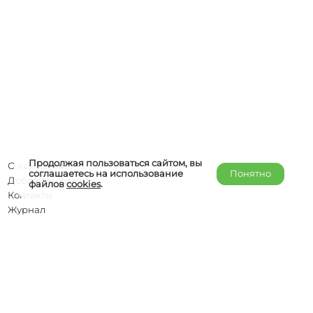
Продолжая пользоваться сайтом, вы
О компании
соглашаетесь на использование
Понятно
Добавить объект
файлов
cookies
.
Контакты
Журнал
Отельерам
Правообладателям
admin@helper-travel.com