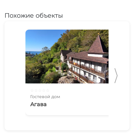
Похожие объекты
☆
☆
☆
☆
☆
☆
☆
Гостевой дом
Гос
Агава
Ци