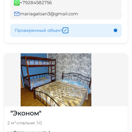
+79284582756
mariagaloan3@gmail.com
Проверенный объект
✓
"Эконом"
2 м²
•
спальня: 1
•
0