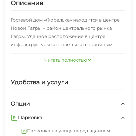
Описание
Гостевой дом «Форелька» находится в центре
Новой Гагры – район центрального рынка
Гагры. Удачное расположение в центре
инфраструктуры сочетается со спокойным
тихим районом. Рядом: - городская
Читать полностью
бальнеолечебница города
Гагра(сероводородные ванны); - центральный
рынок; - аквапарк; - дельфинарий - новая
Удобства и услуги
набережная с колесом обозрения и детскими
аттракционами; - в шаговой доступности
продуктовые магазины, кафе, столовые и
Опции
аптеки. До моря Вы спокойно прогуляетесь в
Парковка
течении 10-15 минут (800 метров). В доме
созданы все условия для незабываемого
Парковка на улице перед зданием
отдыха: ▪️ кухня для самостоятельного питания, ▪️