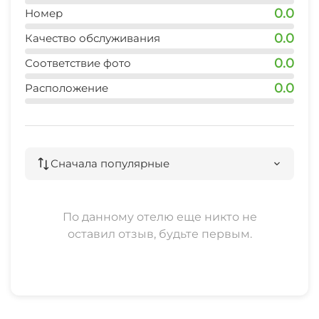
Место для пикника
0.0
Номер
Видеонаблюдение
0.0
Качество обслуживания
Семейные номера
0.0
Соответствие фото
Номера для некурящих
0.0
Расположение
Места для курения
Ускоренная регистрация заезда
Сначала популярные
Индивидуальная регистрация заезда и
отъезда
По данному отелю еще никто не
оставил отзыв, будьте первым.
Ранняя регистрация заезда