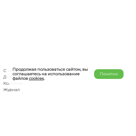
Продолжая пользоваться сайтом, вы
О компании
соглашаетесь на использование
Понятно
Добавить объект
файлов
cookies
.
Контакты
Журнал
Отельерам
Правообладателям
admin@helper-travel.com