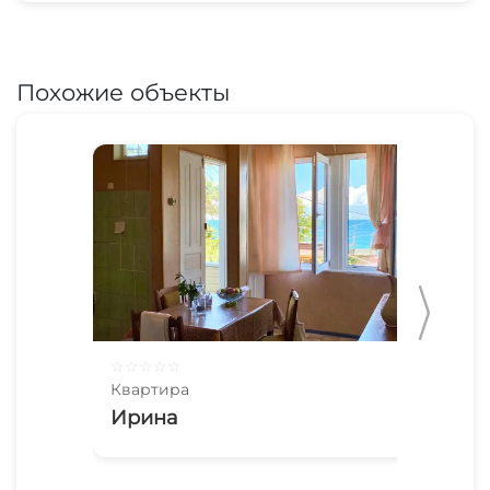
Похожие объекты
☆
☆
☆
☆
☆
☆
☆
Квартира
Ква
Ирина
2х
Ла