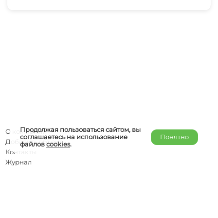
Продолжая пользоваться сайтом, вы
О компании
соглашаетесь на использование
Понятно
Добавить объект
файлов
cookies
.
Контакты
Журнал
Отельерам
Правообладателям
admin@helper-travel.com