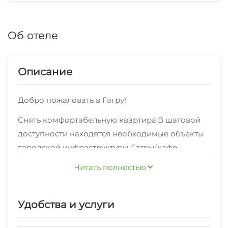
Об отеле
Описание
Добро пожаловать в Гагру!
Снять комфортабельную квартира.В шаговой
доступности находятся необходимые объекты
городской инфраструктуры Гагры(кафе,
магазины, рестораны, аптеки, автобусные
Читать полностью
остановки), а также основные
В вашем распоряжении: оборудованная кухня,
достопримечательности,поэтому снять
ванная комната, гардеробная, комод, стулья,
квартиру рядом - это очень удобно!
Удобства и услуги
тумбочки, шкаф, кровать двуспальная, диван-
кровать, журнальный столик, кухонный стол,