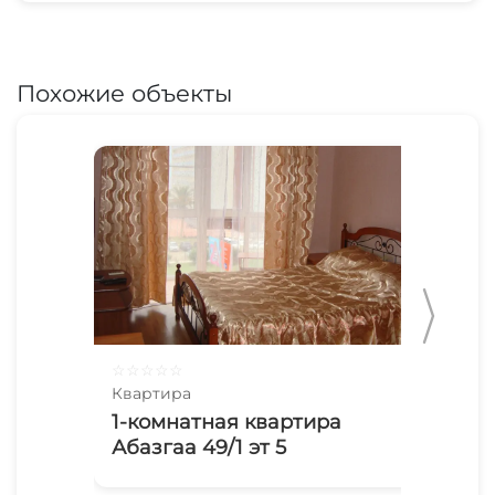
Похожие объекты
☆
☆
☆
☆
☆
☆
☆
Квартира
Ква
1-комнатная квартира
1-
Абазгаа 49/1 эт 5
Аб