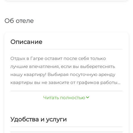
Об отеле
Описание
Отдых в Гагре оставит после себя только
лучшие впечатления, если вы выберетеснять
нашу квартиру! Выбирая посуточную аренду
квартиры вы не зависите от графиков работы
гостиниц,а также можете готовить
Для тех, кто примет решение снять нашу
Читать полностью
самостоятельно.
квартиру, мы рады предложить комфортные
условия проживания:удобная мебель,
необходимая бытовая техника, оборудованная
Удобства и услуги
кухня, ванная комната,интернет Wi-Fi,
Неподалеку расположены