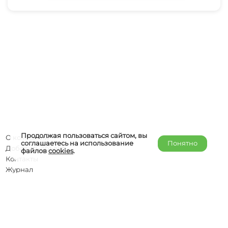
Продолжая пользоваться сайтом, вы
О компании
соглашаетесь на использование
Понятно
Добавить объект
файлов
cookies
.
Контакты
Журнал
Отельерам
Правообладателям
admin@helper-travel.com