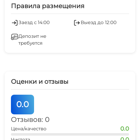
Экскурсионные услуги
Правила размещения
набережная
Работает круглогодично
3 мин
СВЧ
Заезд с 14:00
Выезд до 12:00
центр города
Стиральная машина
0 мин
Депозит не
требуется
Гладильные принадлежности
аквапарк
5 мин
Спутниковое ТВ
рынок
15 мин
Оценки и отзывы
магазин продукты
3 мин
0.0
остановка транспорта
2 мин
Отзывов: 0
0.0
Цена/качество
аптека
5 мин
0.0
Чистота